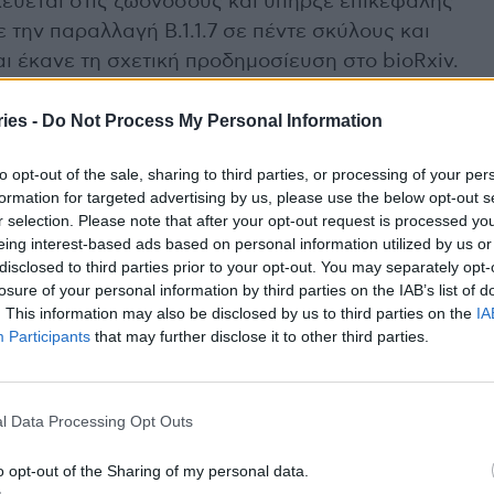
κεύεται στις ζωονόσους και υπήρξε επικεφαλής
 την παραλλαγή Β.1.1.7 σε πέντε σκύλους και
αι έκανε τη σχετική προδημοσίευση στο bioRxiv.
νες του Πανεπιστημίου Α & Μ του Τέξας,
ies -
Do Not Process My Personal Information
ή σε ένα σκύλο και μια γάτα στο ίδιο σπίτι, όπου
to opt-out of the sale, sharing to third parties, or processing of your per
τεί θετικός για τον κορονοϊό. Όλα τα κατοικίδια,
formation for targeted advertising by us, please use the below opt-out s
Α, έχουν ανακάμψει πλήρως, εκτός από μια γάτα
r selection. Please note that after your opt-out request is processed y
eing interest-based ads based on personal information utilized by us or
disclosed to third parties prior to your opt-out. You may separately opt-
losure of your personal information by third parties on the IAB’s list of
ασαφές κατά πόσο, σε σχέση με τον αρχικό
. This information may also be disclosed by us to third parties on the
IA
ή είναι πιο μεταδοτική από τους ανθρώπους στα
Participants
that may further disclose it to other third parties.
, ανέφερε, «είναι αδύνατο να ειπωθεί ότι τα
.1.7, μπορεί να παίξουν πιο σοβαρό ρόλο στην
πρέπει να διερευνηθεί».
l Data Processing Opt Outs
o opt-out of the Sharing of my personal data.
νικά ούτε τα βρετανικά ευρήματα πρέπει να