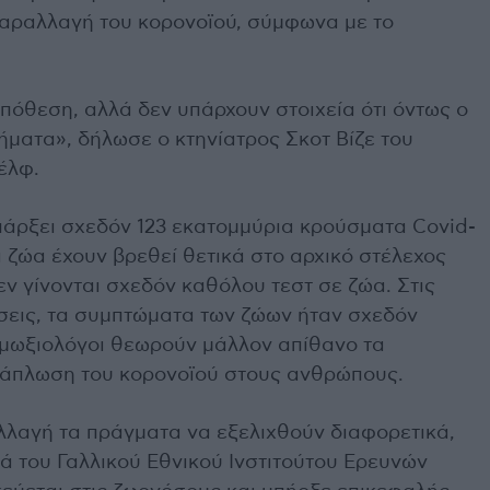
 παραλλαγή του κορονοϊού, σύμφωνα με το
πόθεση, αλλά δεν υπάρχουν στοιχεία ότι όντως ο
ήματα», δήλωσε ο κτηνίατρος Σκοτ Βίζε του
έλφ.
άρξει σχεδόν 123 εκατομμύρια κρούσματα Covid-
α ζώα έχουν βρεθεί θετικά στο αρχικό στέλεχος
εν γίνονται σχεδόν καθόλου τεστ σε ζώα. Στις
σεις, τα συμπτώματα των ζώων ήταν σχεδόν
οιμωξιολόγοι θεωρούν μάλλον απίθανο τα
εξάπλωση του κορονοϊού στους ανθρώπους.
λλαγή τα πράγματα να εξελιχθούν διαφορετικά,
ά του Γαλλικού Εθνικού Ινστιτούτου Ερευνών