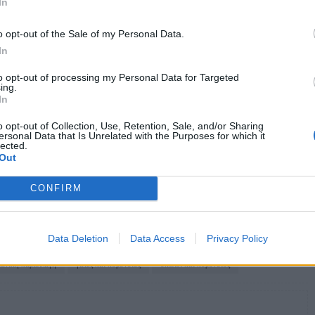
In
οικίδια μπορεί να μολύνουν τους ιδιοκτήτες τους.
ίμωξης, παραμένει πολύ χαμηλός. Αν ο σκύλος
o opt-out of the Sale of my Personal Data.
κόλλησε από μένα. Κι εγώ είναι πολύ πιο πιθανό
In
ους γείτονες μου, προτού το κάνει ο σκύλος μου»,
to opt-out of processing my Personal Data for Targeted
ing.
In
γινε γνωστό, σύμφωνα με το ιταλικό πρακτορείο
o opt-out of Collection, Use, Retention, Sale, and/or Sharing
ersonal Data that Is Unrelated with the Purposes for which it
γάτα στην Ιταλία, βόρεια του Μιλάνου,
lected.
Out
ική» παραλλαγή.
CONFIRM
Data Deletion
Data Access
Privacy Policy
τανική παραλλαγή
γάτες και κορονοιος
σκύλοι και κορονοιος