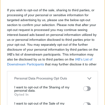
Πάνω από 100 μωρά έχουν
γεννηθεί μέσω εξωσωματικής, με
If you wish to opt-out of the sale, sharing to third parties, or
την υποστήριξη της Be-Live
processing of your personal or sensitive information for
27 Φεβρουαρίου 2026
targeted advertising by us, please use the below opt-out
section to confirm your selection. Please note that after your
opt-out request is processed you may continue seeing
Μεταπροπονητική πείνα: Ο λόγος
interest-based ads based on personal information utilized by
που θέλεις να καταβροχθίσεις τα
us or personal information disclosed to third parties prior to
πάντα μετά την άσκηση
your opt-out. You may separately opt-out of the further
27 Φεβρουαρίου 2026
disclosure of your personal information by third parties on the
IAB’s list of downstream participants. This information may
also be disclosed by us to third parties on the
IAB’s List of
Ωρίων – Σπάνια νοσήματα
Downstream Participants
that may further disclose it to other
συνδέονται με μνημεία που
third parties.
διαμόρφωσαν την ιστορία και το
πνεύμα της χώρας μας
Personal Data Processing Opt Outs
27 Φεβρουαρίου 2026
I want to opt-out of the Sharing of my
personal data.
Γεωργιάδης: Πολλαπλά οφέλη από
Opted In
τη συνεργασία δημοσίου και
ιδιωτικού τομέα
I want to opt-out of the Sale of my