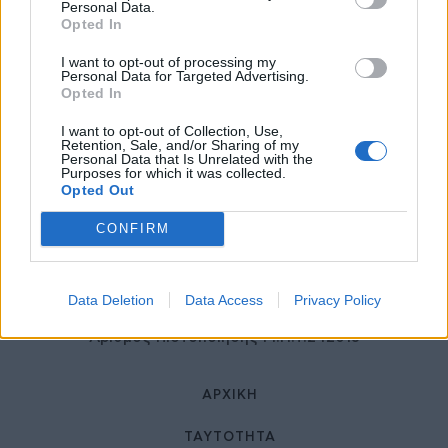
27 Φεβρουαρίου 2026
Personal Data.
Opted In
I want to opt-out of processing my
Personal Data for Targeted Advertising.
Opted In
I want to opt-out of Collection, Use,
Retention, Sale, and/or Sharing of my
Personal Data that Is Unrelated with the
Purposes for which it was collected.
Opted Out
© HealthStories - All rights reserved.
CONFIRM
Data Deletion
Data Access
Privacy Policy
Αριθμός Πιστοποίησης Μ.Η.Τ.242013
ΑΡΧΙΚΉ
ΤΑΥΤΌΤΗΤΑ