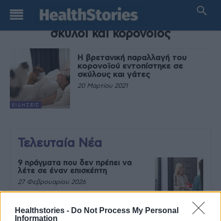
TAG
σκύλοι και κορονοιος
Η βρετανική παραλλαγή του
κορονοϊού εντοπίστηκε σε
σκύλους και γάτες
20 Μαρτίου 2021
ΕΙΔΉΣΕΙΣ
Τελευταία Νέα
9 πράγματα που δεν πρέπει να
λέτε σε έναν επισκέπτη
27 Φεβρουαρίου 2026
Healthstories -
Do Not Process My Personal
Information