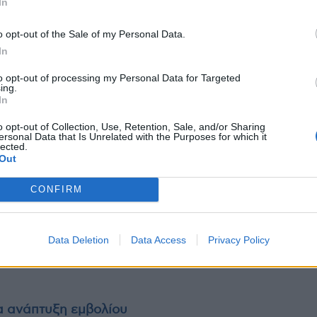
In
o opt-out of the Sale of my Personal Data.
 να επικοινωνείτε την Πέμπτη 27/01 και Παρασκευή
In
2146716-2132146726.
to opt-out of processing my Personal Data for Targeted
ing.
In
o opt-out of Collection, Use, Retention, Sale, and/or Sharing
ersonal Data that Is Unrelated with the Purposes for which it
 πριν την αιμοδοσία
lected.
Out
 ώρες
ng να έχουν παρέλθει 4 μήνες.
CONFIRM
Data Deletion
Data Access
Privacy Policy
λήγει; Πρόγραμμα του ΕΚΠΑ και του Ιδρύματος
ια ανάπτυξη εμβολίου