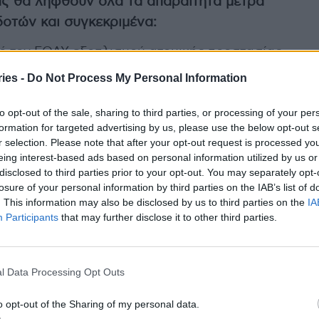
ίας θα ληφθούν όλα τα απαραίτητα μέτρα
οτών και συγκεκριμένα:
ό τον ΕΟΔΥ εξοπλισμού ατομικής προστασίας
το προσωπικό και τους εθελοντές αιμοδότες που θα
ies -
Do Not Process My Personal Information
to opt-out of the sale, sharing to third parties, or processing of your per
formation for targeted advertising by us, please use the below opt-out s
μοδοσίας
r selection. Please note that after your opt-out request is processed y
των καρεκλών αιμοδοσίας
eing interest-based ads based on personal information utilized by us or
νου να αποφευχθούν φαινόμενα συνωστισμού.
disclosed to third parties prior to your opt-out. You may separately opt-
losure of your personal information by third parties on the IAB’s list of
. This information may also be disclosed by us to third parties on the
IA
 στο πλαίσιο του Εθνικού Προγράμματος
Participants
that may further disclose it to other third parties.
ήσουν εφόσον αισθάνονται καλά. Στην περίπτωση
στούν ήπιες αντιδράσεις, μπορούν να
ην πάροδο των συμπτωμάτων.
l Data Processing Opt Outs
νγκ για τη διευκόλυνση της προσέλευσης των
o opt-out of the Sharing of my personal data.