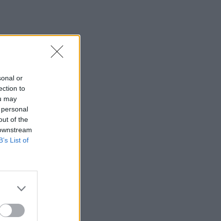
sonal or
ection to
ou may
 personal
out of the
 downstream
B’s List of