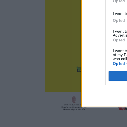
Opted 
I want t
Opted 
I want 
Advertis
Opted 
I want t
of my P
was col
Opted 