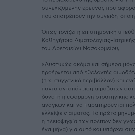
Το περιεχόμενο της δράσης για την
συνεχιζόμενης έρευνας που αφορά 
που αποτρέπουν την συνειδητοποιη
Όπως τονίζει η επιστημονική υπεύ
Καθηγήτρια Αιματολογίας–Ιατρικής
του Αρεταιείου Νοσοκομείου,
«Δυστυχώς ακόμα και σήμερα μόνο
προέρχεται από εθελοντές αιμοδότ
(π.χ. συγγενικό περιβάλλον) και εν
πάντα ανταπόκριση αιμοδοτών αυτο
δυνατή η εφαρμογή στρατηγικής κ
αναγκών και να παρατηρούνται πο
ελλείψεις αίματος. Το πρώτο μήνυμ
η πλειοψηφία των πολιτών δεν γνωρ
ένα μήνα) για αυτό και υπάρχει 