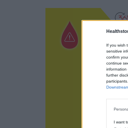
Healthstor
If you wish 
sensitive in
confirm you
continue se
information 
further disc
participants
Downstream 
Persona
I want t