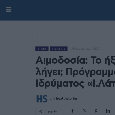
28 Ιανουαρίου 2022
ΥΓΕΊΑ
ΕΙΔΉΣΕΙΣ
Αιμοδοσία: Το ήξ
λήγει; Πρόγραμμ
Ιδρύματος «Ι.Λά
από
healthstories
μερίδιο