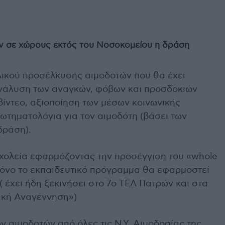
ν σε χώρους εκτός του Νοσοκομείου η δράση
υλικού προσέλκυσης αιμοδοτών που θα έχει
ανάλυση των αναγκών, φόβων και προσδοκιών
βίντεο, αξιοποίηση των μέσων κοινωνικής
ωτηματολόγια για τον αιμοδότη (βάσει των
δράση).
χολεία εφαρμόζοντας την προσέγγιση του «whole
χρόνο το εκπαιδευτικό πρόγραμμα θα εφαρμοστεί
( έχει ήδη ξεκινήσει στο 7ο ΤΕΛ Πατρών και στα
τική Αναγέννηση»)
 αιμοδοτών από όλες τις Ν.Υ. Αιμοδοσίας της