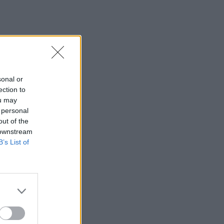
sonal or
ection to
ou may
 personal
out of the
 downstream
B’s List of