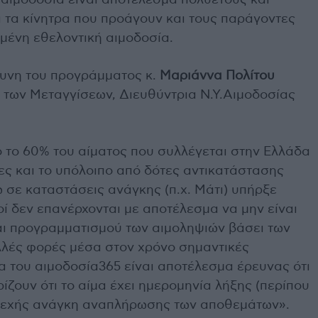
 αιμοδοσία είναι αποτέλεσμα πολυετούς και
τα κίνητρα που προάγουν και τους παράγοντες
μένη εθελοντική αιμοδοσία.
θυνη του προγράμματος κ.
Μαριάννα Πολίτου
 των Μεταγγίσεων, Διευθύντρια Ν.Υ.Αιμοδοσίας
 το 60% του αίματος που συλλέγεται στην Ελλάδα
ες και το υπόλοιπο από δότες αντικατάστασης
ώ σε καταστάσεις ανάγκης (π.χ. Μάτι) υπήρξε
ί δεν επανέρχονται με αποτέλεσμα να μην είναι
αι προγραμματισμού των αιμοληψιών βάσει των
λλές φορές μέσα στον χρόνο σημαντικές
α του αιμοδοσία365 είναι αποτέλεσμα έρευνας ότι
ίζουν ότι το αίμα έχει ημερομηνία λήξης (περίπου
συνεχής ανάγκη αναπλήρωσης των αποθεμάτων».