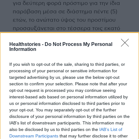
για δεύτερη φορά πρόστιμο για την ίδια
παράβαση μέσα σε διάστημα πέντε (5)
ετών, το ανώτατο ύψος του προστίμου
προσαυξάνεται στο τέσσερα τοις εκατό
(4%) του ετήσιου κύκλου εργασιών του.
Healthstories -
Do Not Process My Personal
Information
photo shutterstock
If you wish to opt-out of the sale, sharing to third parties, or
Διαβάστε επίσης
processing of your personal or sensitive information for
targeted advertising by us, please use the below opt-out
section to confirm your selection. Please note that after your
Τα 5 χρώματα στα ντουλάπια που δείχνουν
opt-out request is processed you may continue seeing
μεγαλύτερη την κουζίνα σας
interest-based ads based on personal information utilized by
us or personal information disclosed to third parties prior to
Ποιότητα ζωής στην ώριμη ηλικία: Οι
your opt-out. You may separately opt-out of the further
disclosure of your personal information by third parties on the
σύγχρονες προκλήσεις και λύσεις
IAB’s list of downstream participants. This information may
also be disclosed by us to third parties on the
IAB’s List of
Downstream Participants
that may further disclose it to other