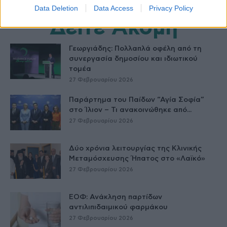
Data Deletion
Data Access
Privacy Policy
Δείτε Ακόμη
Γεωργιάδης: Πολλαπλά οφέλη από τη
συνεργασία δημοσίου και ιδιωτικού
τομέα
27 Φεβρουαρίου 2026
Παράρτημα του Παίδων “Αγία Σοφία”
στο Ίλιον – Τι ανακοινώθηκε από...
27 Φεβρουαρίου 2026
Δύο χρόνια λειτουργίας της Κλινικής
Μεταμόσχευσης Ήπατος στο «Λαϊκό»
27 Φεβρουαρίου 2026
ΕΟΦ: Ανάκληση παρτίδων
αντιλιπιδαιμικού φαρμάκου
27 Φεβρουαρίου 2026