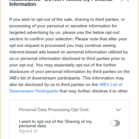
Information
Πάνω από 100 μωρά έχουν
If you wish to opt-out of the sale, sharing to third parties, or
γεννηθεί μέσω εξωσωματικής, με
την υποστήριξη της Be-Live
processing of your personal or sensitive information for
targeted advertising by us, please use the below opt-out
27 Φεβρουαρίου 2026
section to confirm your selection. Please note that after your
opt-out request is processed you may continue seeing
interest-based ads based on personal information utilized by
Μεταπροπονητική πείνα: Ο λόγος
us or personal information disclosed to third parties prior to
που θέλεις να καταβροχθίσεις τα
your opt-out. You may separately opt-out of the further
πάντα μετά την άσκηση
disclosure of your personal information by third parties on the
27 Φεβρουαρίου 2026
IAB’s list of downstream participants. This information may
also be disclosed by us to third parties on the
IAB’s List of
Downstream Participants
that may further disclose it to other
Ωρίων – Σπάνια νοσήματα
third parties.
συνδέονται με μνημεία που
διαμόρφωσαν την ιστορία και το
πνεύμα της χώρας μας
Personal Data Processing Opt Outs
27 Φεβρουαρίου 2026
I want to opt-out of the Sharing of my
personal data.
Opted In
Γεωργιάδης: Πολλαπλά οφέλη από
τη συνεργασία δημοσίου και