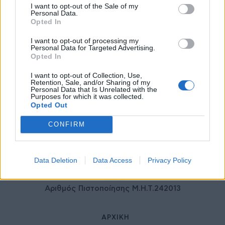
I want to opt-out of the Sale of my
ιδιωτικού τομέα
Personal Data.
27 Φεβρουαρίου 2026
Opted In
I want to opt-out of processing my
Personal Data for Targeted Advertising.
Opted In
I want to opt-out of Collection, Use,
Retention, Sale, and/or Sharing of my
Personal Data that Is Unrelated with the
Purposes for which it was collected.
Opted Out
CONFIRM
© HealthStories - All rights reserved.
Data Deletion
Data Access
Privacy Policy
Αριθμός Πιστοποίησης Μ.Η.Τ.242013
ΑΡΧΙΚΉ