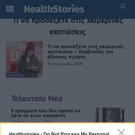
TAG
Τι να προσέξετε στις χειμερινές
εκπτώσεις
Τι να προσέξετε στις χειμερινές
εκπτώσεις – Συμβουλές για
έξυπνες αγορές
9 Ιανουαρίου 2026
ΕΙΔΉΣΕΙΣ
Τελευταία Νέα
9 πράγματα που δεν πρέπει να
λέτε σε έναν επισκέπτη
27 Φεβρουαρίου 2026
Healthstories -
Do Not Process My Personal