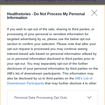
με
υπηρεσίες διερμηνείας και διαμεσολάβησης
Healthstories -
Do Not Process My Personal
Information
σε 12 γλώσσες.
If you wish to opt-out of the sale, sharing to third parties, or
5. Τηλεφωνική γραμμή 10205 –
processing of your personal or sensitive information for
Ψυχοκοινωνικής Υποστήριξης ΕΕΣ, για
targeted advertising by us, please use the below opt-out
ενήλικες.
section to confirm your selection. Please note that after your
opt-out request is processed you may continue seeing
interest-based ads based on personal information utilized by
Ο Ελληνικός Ερυθρός Σταυρός καλεί την
us or personal information disclosed to third parties prior to
Πολιτεία, τους θεσμούς και την κοινωνία των
your opt-out. You may separately opt-out of the further
disclosure of your personal information by third parties on the
πολιτών να συνεργαστούν στενά, ώστε να
IAB’s list of downstream participants. This information may
διασφαλιστεί η προστασία κάθε γυναίκας και
also be disclosed by us to third parties on the
IAB’s List of
η οικοδόμηση μιας κοινωνίας όπου η ισότητα,
Downstream Participants
that may further disclose it to other
η αξιοπρέπεια και η ασφάλεια θα είναι
third parties.
αδιαπραγμάτευτες αξίες.
Personal Data Processing Opt Outs