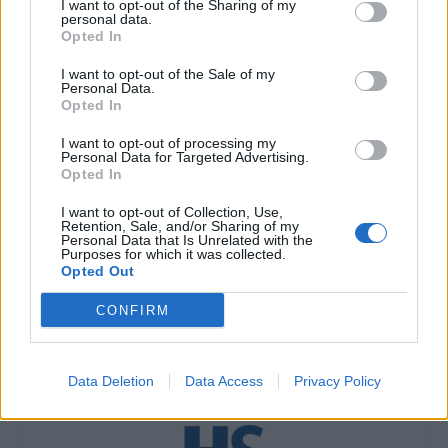
I want to opt-out of the Sharing of my
Διαβάστε επίσης
personal data.
Opted In
Στο πλευρό των κακοποιημένων γυναικών οι
I want to opt-out of the Sale of my
φαρμακοποιοί με την
Personal Data.
Opted In
&#8220;Περσεφόνη&#8221;
I want to opt-out of processing my
Personal Data for Targeted Advertising.
&#8220;Bιαιόμετρο&#8221;: Μια στις 3
Opted In
γυναίκες έχει βιώσει σεξουαλική
I want to opt-out of Collection, Use,
παρενόχληση στον χώρο εργασίας
Retention, Sale, and/or Sharing of my
Personal Data that Is Unrelated with the
Purposes for which it was collected.
Opted Out
CONFIRM
TAGS
γυναίκες θύματα βίας
Ελληνικός Ερυθρός Σταυρός
οδηγίες προστασίας
Data Deletion
Data Access
Privacy Policy