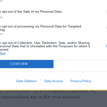
In
λική παρενόχληση στον χώρο εργασίας, ενώ
o opt-out of the Sale of my Personal Data.
νοχλητικής παρακολούθησης .
In
to opt-out of processing my Personal Data for Targeted
ιστολή προς την πολιτική ηγεσία των υπουργείων
ing.
εξέφρασαν την έντονη ανησυχία τους, για:
In
o opt-out of Collection, Use, Retention, Sale, and/or Sharing
ρτοφυλακίου της ισότητας και τη σύγχυση
ersonal Data that Is Unrelated with the Purposes for which it
lected.
ης πολιτικής ισότητας στην εργασία
Out
CONFIRM
ικό Συμβούλιο Ισότητας Φύλων και
ια παραμένουν ανενεργά τα όργανα θεσμικού
Data Deletion
Data Access
Privacy Policy
τα φύλου στην εργασία και την κοινωνική
ας των ελέγχων της Επιθεώρησης Εργασίας ως
ν παρενόχληση και τη βία στην εργασία.