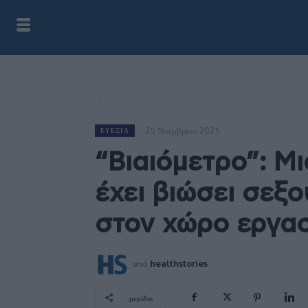
25 Νοεμβρίου 2025
ΕΥΕΞΊΑ
“Bιαιόμετρο”: Μι
έχει βιώσει σεξ
στον χώρο εργα
από
healthstories
μερίδιο