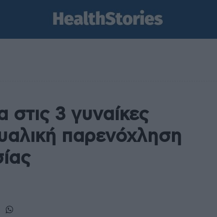
α στις 3 γυναίκες
ουαλική παρενόχληση
σίας