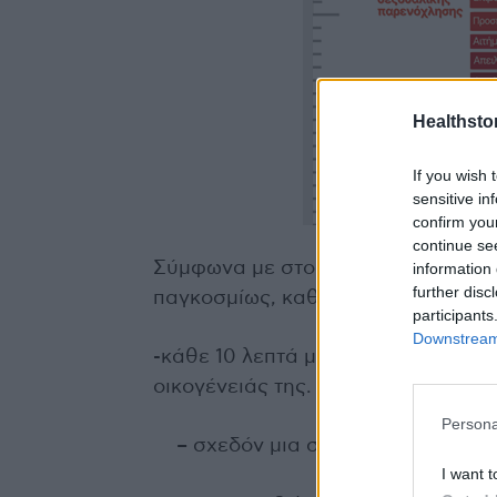
Healthstor
If you wish 
sensitive in
confirm you
continue se
Σύμφωνα με στοιχεία, η πραγματικό
information 
further disc
παγκοσμίως, καθώς:
participants
Downstream 
-κάθε 10 λεπτά μια γυναίκα χάνει 
οικογένειάς της.
Persona
– σχεδόν μια στις 3 γυναίκες έχε
I want t