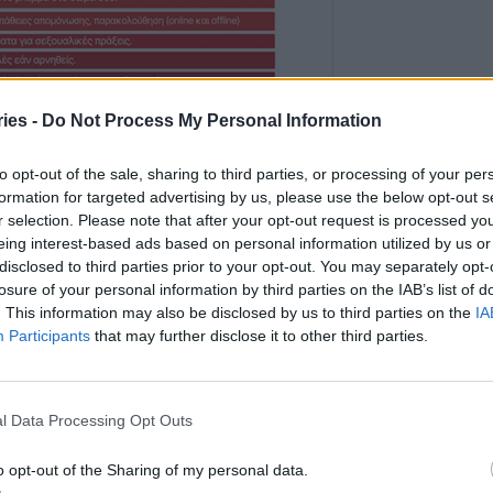
ies -
Do Not Process My Personal Information
to opt-out of the sale, sharing to third parties, or processing of your per
formation for targeted advertising by us, please use the below opt-out s
r selection. Please note that after your opt-out request is processed y
eing interest-based ads based on personal information utilized by us or
τητα είναι σκληρή για εκατομμύρια γυναίκες
disclosed to third parties prior to your opt-out. You may separately opt-
losure of your personal information by third parties on the IAB’s list of
. This information may also be disclosed by us to third parties on the
IA
Participants
that may further disclose it to other third parties.
τη ζωή της από τον σύντροφο ή μέλος της
l Data Processing Opt Outs
ι υποστεί σωματική ή σεξουαλική βία,
o opt-out of the Sharing of my personal data.