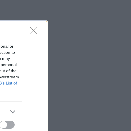
sonal or
ection to
ou may
 personal
out of the
 downstream
B’s List of