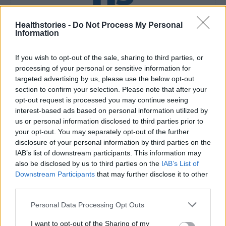
Healthstories -
Do Not Process My Personal
HS Team
Information
If you wish to opt-out of the sale, sharing to third parties, or
processing of your personal or sensitive information for
targeted advertising by us, please use the below opt-out
section to confirm your selection. Please note that after your
opt-out request is processed you may continue seeing
interest-based ads based on personal information utilized by
us or personal information disclosed to third parties prior to
your opt-out. You may separately opt-out of the further
disclosure of your personal information by third parties on the
IAB’s list of downstream participants. This information may
Δείτε Ακόμη
also be disclosed by us to third parties on the
IAB’s List of
Downstream Participants
that may further disclose it to other
Γεωργιάδης: Πολλαπλά οφέλη από τη
third parties.
συνεργασία δημοσίου και ιδιωτικού
τομέα
Personal Data Processing Opt Outs
27 Φεβρουαρίου 2026
I want to opt-out of the Sharing of my