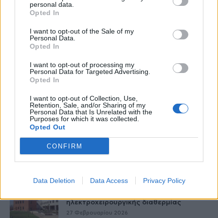
personal data.
Παράρτημα του Παίδων “Αγία Σοφία”
Opted In
στο Ίλιον – Τι ανακοινώθηκε από...
27 Φεβρουαρίου 2026
I want to opt-out of the Sale of my
Personal Data.
Opted In
Δύο χρόνια λειτουργίας της Κλινικής
Μεταμόσχευσης Ήπατος στο «Λαϊκό»
I want to opt-out of processing my
Personal Data for Targeted Advertising.
27 Φεβρουαρίου 2026
Opted In
I want to opt-out of Collection, Use,
ΕΟΦ: Ανάκληση παρτίδων
Retention, Sale, and/or Sharing of my
αντιλιπιδαιμικού φαρμάκου
Personal Data that Is Unrelated with the
Purposes for which it was collected.
27 Φεβρουαρίου 2026
Opted Out
CONFIRM
Έρπης Ζωστήρας: 1 στους 3 ενήλικες θα
νοσήσει
27 Φεβρουαρίου 2026
Data Deletion
Data Access
Privacy Policy
Νοσ. Παπαγεωργίου – Νέο σύστημα
ηλεκτροχειρουργικής διαθερμίας
27 Φεβρουαρίου 2026