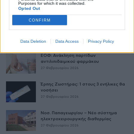
Purposes for which it was collected.
στο Ίλιον – Τι ανακοινώθηκε από...
Opted Out
27 Φεβρουαρίου 2026
CONFIRM
Δύο χρόνια λειτουργίας της Κλινικής
Μεταμόσχευσης Ήπατος στο «Λαϊκό»
27 Φεβρουαρίου 2026
Data Deletion
Data Access
Privacy Policy
ΕΟΦ: Ανάκληση παρτίδων
αντιλιπιδαιμικού φαρμάκου
27 Φεβρουαρίου 2026
Έρπης Ζωστήρας: 1 στους 3 ενήλικες θα
νοσήσει
27 Φεβρουαρίου 2026
Νοσ. Παπαγεωργίου – Νέο σύστημα
ηλεκτροχειρουργικής διαθερμίας
27 Φεβρουαρίου 2026