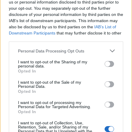
us or personal information disclosed to third parties prior to
your opt-out. You may separately opt-out of the further
HS Team
disclosure of your personal information by third parties on the
IAB’s list of downstream participants. This information may
also be disclosed by us to third parties on the
IAB’s List of
Downstream Participants
that may further disclose it to other
third parties.
Personal Data Processing Opt Outs
I want to opt-out of the Sharing of my
personal data.
Opted In
I want to opt-out of the Sale of my
Δείτε Ακόμη
Personal Data.
Opted In
Γεωργιάδης: Πολλαπλά οφέλη από τη
I want to opt-out of processing my
Personal Data for Targeted Advertising.
συνεργασία δημοσίου και ιδιωτικού
Opted In
τομέα
27 Φεβρουαρίου 2026
I want to opt-out of Collection, Use,
Retention, Sale, and/or Sharing of my
Παράρτημα του Παίδων “Αγία Σοφία”
Personal Data that Is Unrelated with the