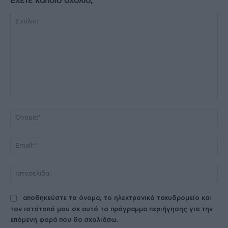
Έχετε κάποιο σχόλιο;
Σχόλιο:
Όν
Ema
Ισ
αποθηκεύστε το όνομα, το ηλεκτρονικό ταχυδρομείο και
τον ιστότοπό μου σε αυτό το πρόγραμμα περιήγησης για την
επόμενη φορά που θα σχολιάσω.