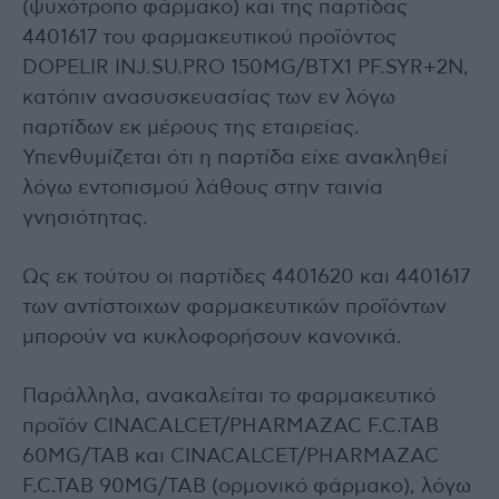
(ψυχότροπο φάρμακο) και της παρτίδας
4401617 του φαρμακευτικού προϊόντος
DOPELIR INJ.SU.PRO 150MG/BTX1 PF.SYR+2N,
κατόπιν ανασυσκευασίας των εν λόγω
παρτίδων εκ μέρους της εταιρείας.
Υπενθυμίζεται ότι η παρτίδα είχε ανακληθεί
λόγω εντοπισμού λάθους στην ταινία
γνησιότητας.
Ως εκ τούτου οι παρτίδες 4401620 και 4401617
των αντίστοιχων φαρμακευτικών προϊόντων
μπορούν να κυκλοφορήσουν κανονικά.
Παράλληλα, ανακαλείται το φαρμακευτικό
προϊόν CINACALCET/PHARMAZAC F.C.TAB
60MG/TAB και CINACALCET/PHARMAZAC
F.C.TAB 90MG/TAB (ορμονικό φάρμακο), λόγω