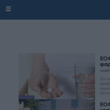
ΕΟΦ
φαρ
health
Την α
προβ
περιε
ΕΙΔΉΣΕΙΣ
ΕΟΦ