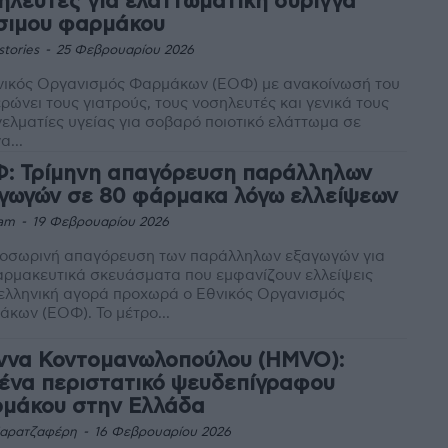
ηλευτές για ελαττωματική σύριγγα
σιμου φαρμάκου
stories
-
25 Φεβρουαρίου 2026
νικός Οργανισμός Φαρμάκων (ΕΟΦ) με ανακοίνωσή του
ρώνει τους γιατρούς, τους νοσηλευτές και γενικά τους
ελματίες υγείας για σοβαρό ποιοτικό ελάττωμα σε
α...
: Τρίμηνη απαγόρευση παράλληλων
γωγών σε 80 φάρμακα λόγω ελλείψεων
am
-
19 Φεβρουαρίου 2026
ροσωρινή απαγόρευση των παράλληλων εξαγωγών για
αρμακευτικά σκευάσματα που εμφανίζουν ελλείψεις
ελληνική αγορά προχωρά ο Εθνικός Οργανισμός
κων (ΕΟΦ). Το μέτρο...
ννα Κοντομανωλοπούλου (HMVO):
ένα περιστατικό ψευδεπίγραφου
μάκου στην Ελλάδα
Καρατζαφέρη
-
16 Φεβρουαρίου 2026