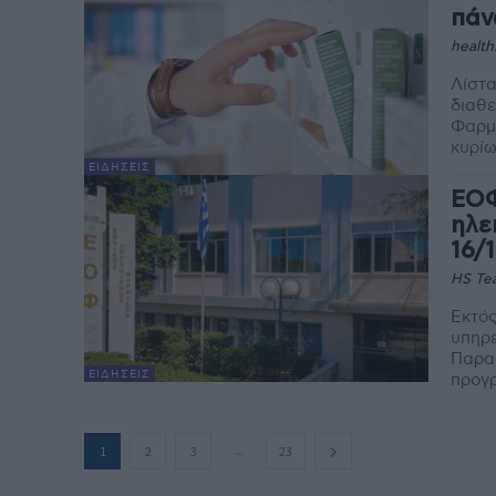
πάν
health
Λίστα
διαθε
Φαρμάκων (ΕΟΦ).
κυρίω
ΕΙΔΉΣΕΙΣ
ΕΟΦ
ηλε
16/1
HS Te
Εκτός
υπηρ
Παρασ
ΕΙΔΉΣΕΙΣ
προγρ
...
1
2
3
23