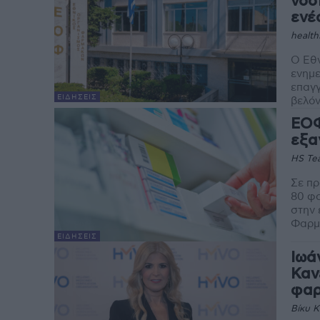
νοσ
ενέ
health
Ο Εθ
ενημε
επαγγ
ΕΙΔΉΣΕΙΣ
βελόν
ΕΟΦ
εξα
HS Te
Σε π
80 φ
στην 
Φαρμά
ΕΙΔΉΣΕΙΣ
Ιωά
Καν
φαρ
Βίκυ 