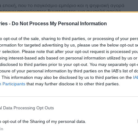
α εποχή, που το παγκόσμιο εμπόριο και η ψηφιακή αγορά
έρουν απεριόριστες δυνατότητες, μια σιωπηλή απειλή
εύει στα ράφια των παράνομων δικτύων διανομής,...
ies -
Do Not Process My Personal Information
: Νέα ανάκληση παρτίδων βρεφικού
ακτος
to opt-out of the sale, sharing to third parties, or processing of your per
formation for targeted advertising by us, please use the below opt-out s
am
-
10 Φεβρουαρίου 2026
r selection. Please note that after your opt-out request is processed y
νικός Οργανισμός Φαρμάκων (ΕΟΦ) ανακοίνωσε νέα
eing interest-based ads based on personal information utilized by us or
ηση παρτίδων βρεφικού γάλακτος. Κατόπιν
disclosed to third parties prior to your opt-out. You may separately opt-
έρωσης από την εταιρεία NUMIL HELLAS ΑΕ
losure of your personal information by third parties on the IAB’s list of
νοντας υπόψη τις επικαιροποιημένες επιστημονικές
. This information may also be disclosed by us to third parties on the
IA
ογήσεις...
Participants
that may further disclose it to other third parties.
καλούνται και στην Ελλάδα βρεφικά
ατα, με απόφαση του ΕΟΦ
stories
-
6 Φεβρουαρίου 2026
l Data Processing Opt Outs
λούνται και στην Ελλάδα βρεφικά γάλατα, μετά την
άτωση που έχει προκληθεί εξαιτίας της ουσίας
o opt-out of the Sharing of my personal data.
υλίδης, τα όρια ασφαλείας της οποίας άλλαξαν από
In