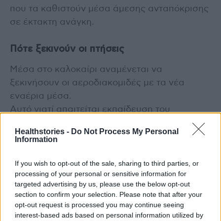
που τα καθιστούν μέσα άμεσης ανταπόκρισης
σε έκτακτη ανάγκη.
Πότε ξεκινούν οι πτήσεις
Μέσα στο καλοκαίρι αναμένεται να
ξεκινήσουν οι αεροδιακομιδές με τα νέα
εναέρια μέσα.
Αυτό γιατί απαιτείται εκπαίδευση του
ιπτάμενου και τεχνικού προσωπικού τόσο στα
Healthstories -
Do Not Process My Personal
ελικόπτερα όσο και στα αεροπλάνα.
Information
Ειδικότερα για τα ελικόπτερα, θα
αναθεωρηθούν οι κανονισμοί πτήσης με βάση
If you wish to opt-out of the sale, sharing to third parties, or
processing of your personal or sensitive information for
και τα χαρακτηριστικά των κατά τόπους
targeted advertising by us, please use the below opt-out
ελικοδρομίων. Για το σκοπό αυτό, τα νέα
section to confirm your selection. Please note that after your
ελικόπτερα θα πετάξουν δοκιμαστικά σε κάθε
opt-out request is processed you may continue seeing
interest-based ads based on personal information utilized by
ελικοδρόμιο της χώρας.