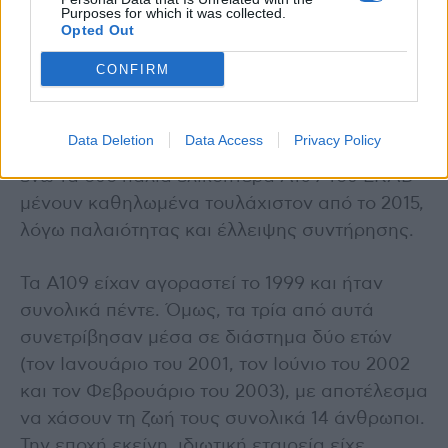
Purposes for which it was collected.
Opted Out
Οι περίπου 1800 αποστολές αεροδιακομιδής
που πραγματοποιούνται κάθε χρόνο
CONFIRM
χρησιμοποιούν κυρίως μεταγωγικά
αεροσκάφη C130 και C27, ελικόπτερα Super
Data Deletion
Data Access
Privacy Policy
Puma και Chinook (της αεροπορίας Στρατού),
ενώ τα δύο παλιά ελικόπτερα Α109 του ΕΚΑΒ
μένουν καθηλωμένα τουλάχιστον από το 2015,
λόγω παλαιότητας και έλλειψης συντήρησης.
Τα A109 είχαν αγοραστεί το 1999 και ήταν
συνολικά πέντε. Όμως, τα τρία από αυτά
συνετρίβησαν μέσα σε διάστημα δύο ετών
(τον Ιανουάριο του 2001, τον Ιούνιο του 2002
και τον Φεβρουάριο του 2003), με αποτέλεσμα
να χάσουν τη ζωή τους συνολικά 14 άνθρωποι.
Την εποχή εκείνη, ιδιωτική εταιρεία είχε