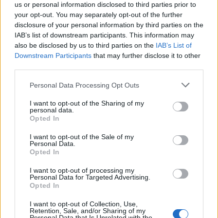
us or personal information disclosed to third parties prior to
Βάσει του επιχειρησιακού σχεδίου
your opt-out. You may separately opt-out of the further
πραγματοποίησης αεροδιακομιδών του ΕΚΑΒ,
disclosure of your personal information by third parties on the
τα νέα πτητικά μέσα της δωρεάς του ΙΣΝ θα
IAB’s list of downstream participants. This information may
also be disclosed by us to third parties on the
IAB’s List of
κατευθυνθούν στις αντίστοιχες βάσεις των
Downstream Participants
that may further disclose it to other
αεροδιακομιδών ανά την Ελλάδα (Ελευσίνα,
third parties.
Ρόδος, Σύρος, Άκτιο, Θέρμη) αναλόγως με τις
Personal Data Processing Opt Outs
συνθήκες δράσης.
I want to opt-out of the Sharing of my
personal data.
Νέα εποχή για τις αεροδιακομιδές
Opted In
Με τα δύο ελικόπτερα και τα δύο αεροπλάνα
I want to opt-out of the Sale of my
Personal Data.
εκτιμάται ότι θα μειωθεί πολύ σημαντικά η
Opted In
χρήση των ελικοπτέρων και αεροπλάνων της
I want to opt-out of processing my
Πολεμικής Αεροπορίας και των ελικοπτέρων
Personal Data for Targeted Advertising.
Opted In
της Αεροπορίας Στρατού, που σήμερα
εξυπηρετούν την μεγάλη πλειονότητα των
I want to opt-out of Collection, Use,
Retention, Sale, and/or Sharing of my
αεροδιακομιδών.
Personal Data that Is Unrelated with the