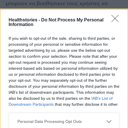
μπορούν να βοηθήσουν τους χρήστες να
διακόψουν το κάπνισμα αυξάνοντας τους
φόρους στα προϊόντα καπνού, επιβάλλοντας
Healthstories -
Do Not Process My Personal
Information
απαγορεύσεις στη διαφήμιση του καπνού και
προσφέροντας υπηρεσίες για να βοηθήσουν
If you wish to opt-out of the sale, sharing to third parties, or
τους ανθρώπους να εγκαταλείψουν τον
processing of your personal or sensitive information for
καπνό. Τα στοιχεία δείχνουν ότι η νομοθεσία
targeted advertising by us, please use the below opt-out
section to confirm your selection. Please note that after your
για την απαγόρευση του καπνίσματος είναι
opt-out request is processed you may continue seeing
ένας από τους πιο οικονομικούς τρόπους για
interest-based ads based on personal information utilized by
την πρόληψη των καρδιαγγειακών παθήσεων.
us or personal information disclosed to third parties prior to
your opt-out. You may separately opt-out of the further
disclosure of your personal information by third parties on the
Παγκοσμίως περίπου 37 εκατομμύρια παιδιά,
IAB’s list of downstream participants. This information may
ηλικίας 13-15 ετών, χρησιμοποιούν καπνό και
also be disclosed by us to third parties on the
IAB’s List of
σε πολλές χώρες το ποσοστό χρήσης
Downstream Participants
that may further disclose it to other
third parties.
ηλεκτρονικού τσιγάρου στους εφήβους
υπερβαίνει αυτό των ενηλίκων. Στην Ευρώπη
Personal Data Processing Opt Outs
σύμφωνα με τον ΠΟΥ, το 20% των 15χρονων