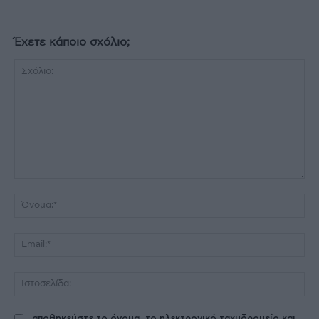
Έχετε κάποιο σχόλιο;
Σχόλιο:
Όν
Ema
Ισ
αποθηκεύστε το όνομα, το ηλεκτρονικό ταχυδρομείο και