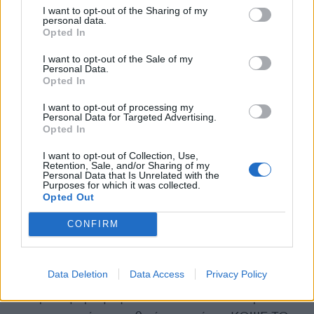
I want to opt-out of the Sharing of my
που συμμετείχαν στην έρευνα ανάφεραν ότι
personal data.
Opted In
έκαναν χρήση ηλεκτρονικών τσιγάρων τις
τελευταίες 30 ημέρες.
I want to opt-out of the Sale of my
Personal Data.
Opted In
Παρά τη σημαντική πρόοδο στη μείωση της
I want to opt-out of processing my
χρήσης καπνού, η εμφάνιση των ηλεκτρονικών
Personal Data for Targeted Advertising.
τσιγάρων και άλλων νέων προϊόντων καπνού
Opted In
και νικοτίνης αποτελεί σοβαρή απειλή για τη
I want to opt-out of Collection, Use,
Retention, Sale, and/or Sharing of my
νεολαία και τον έλεγχο του καπνού. Μελέτες
Personal Data that Is Unrelated with the
Purposes for which it was collected.
δείχνουν ότι η χρήση ηλεκτρονικού τσιγάρου
Opted Out
αυξάνει τη συμβατική χρήση τσιγάρων,
ιδιαίτερα στους μη καπνιστές νέους, σχεδόν
CONFIRM
κατά τρεις φορές.
Data Deletion
Data Access
Privacy Policy
Το μήνυμα της Ελληνικής Καρδιολογικής
Εταιρείας προς την κοινωνία και ιδιαίτερα