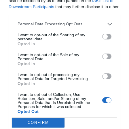
also be disclosed by us to third parties on the
IAB’s List of
Downstream Participants
that may further disclose it to other
third parties.
Personal Data Processing Opt Outs
TAGS
Ελληνική Καρδιολογική Εταιρεία
I want to opt-out of the Sharing of my
Παγκόσμια Ημέρα Συγγενών Καρδιοπαθειών: Διάγνωση και αντιμετώπισή
personal data.
Opted In
I want to opt-out of the Sale of my
Personal Data.
Opted In
I want to opt-out of processing my
Personal Data for Targeted Advertising.
Opted In
HS Team
I want to opt-out of Collection, Use,
Retention, Sale, and/or Sharing of my
Personal Data that Is Unrelated with the
Purposes for which it was collected.
Opted Out
CONFIRM