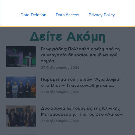
Data Deletion
Data Access
Privacy Policy
Δείτε Ακόμη
Γεωργιάδης: Πολλαπλά οφέλη από τη
συνεργασία δημοσίου και ιδιωτικού
τομέα
27 Φεβρουαρίου 2026
Παράρτημα του Παίδων “Αγία Σοφία”
στο Ίλιον – Τι ανακοινώθηκε από...
27 Φεβρουαρίου 2026
Δύο χρόνια λειτουργίας της Κλινικής
Μεταμόσχευσης Ήπατος στο «Λαϊκό»
27 Φεβρουαρίου 2026