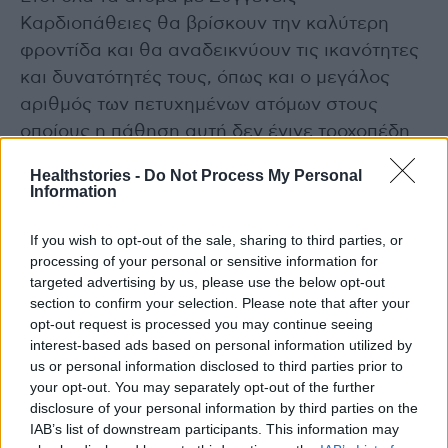
Καρδιοπάθειες θα βρίσκουν την καλύτερη
φροντίδα και θα αναδεικνύουν τις ικανότητες
και δυνατότητές τους, όπως και ο μεγάλος
αριθμός των πετυχημένων ατόμων στους
οποίους η πάθηση αυτή δεν έγινε τροχοπέδη
στην επιτυχημένη εξέλιξη της ζωής τους.
Healthstories -
Do Not Process My Personal
Information
Διαβάστε επίσης
If you wish to opt-out of the sale, sharing to third parties, or
Ά. Γεωργιάδης: Τα μέτρα, το πολιτικό κόστος,
processing of your personal or sensitive information for
targeted advertising by us, please use the below opt-out
τα καινοτόμα και τα γενόσημα
section to confirm your selection. Please note that after your
opt-out request is processed you may continue seeing
Ιλαρά: Ποιοι ενήλικες πρέπει να εμβολιασθούν
interest-based ads based on personal information utilized by
us or personal information disclosed to third parties prior to
άμεσα &#8211; Πότε γίνεται το εμβόλιο στα
your opt-out. You may separately opt-out of the further
παιδιά
disclosure of your personal information by third parties on the
IAB’s list of downstream participants. This information may