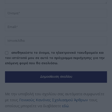
Σχόλιο:
Όν
Ema
Ισ
αποθηκεύστε το όνομα, το ηλεκτρονικό ταχυδρομείο και
τον ιστότοπό μου σε αυτό το πρόγραμμα περιήγησης για την
επόμενη φορά που θα σχολιάσω.
Με την υποβολή του σχολίου σας αυτόματα συμφωνείτε
με τους
Γενικούς Κανόνες Σχολιασμού Άρθρων
τους
οποίους μπορείτε να διαβάσετε
εδώ
.