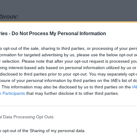
βάνουν
:
τόμων κατά του SARS-CoV-2 και της γρίπης
ies -
Do Not Process My Personal Information
ου εισάγουν αυτό το εμβόλιο), προκειμένου να
ης σε σοβαρή νόσο.
to opt-out of the sale, sharing to third parties, or processing of your per
formation for targeted advertising by us, please use the below opt-out s
τμημάτων επειγόντων περιστατικών και των ΜΕΘ
r selection. Please note that after your opt-out request is processed y
φορά την επαρκή στελέχωση και τη δυναμικότητα
eing interest-based ads based on personal information utilized by us or
disclosed to third parties prior to your opt-out. You may separately opt-
ία ενηλίκων όσο και για τα παιδιατρικά
losure of your personal information by third parties on the IAB’s list of
. This information may also be disclosed by us to third parties on the
IA
Participants
that may further disclose it to other third parties.
 προσωπικού υγειονομικής περίθαλψης για την
όληψης και ελέγχου των λοιμώξεων (IPC), ώστε
ιβάρυνσης σε χώρους υγειονομικής περίθαλψης
l Data Processing Opt Outs
ε αυτούς τους χώρους, συμπεριλαμβανομένων
ς φροντίδας (LTCF).
o opt-out of the Sharing of my personal data.