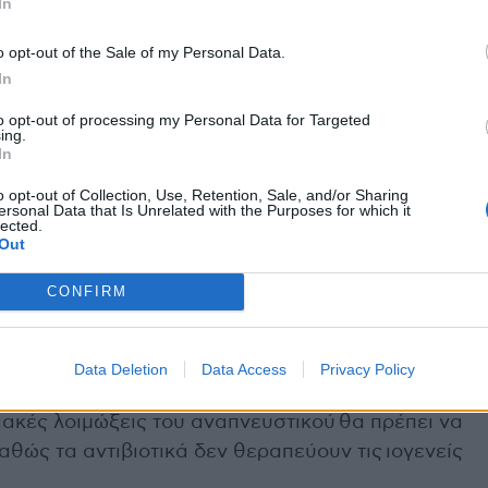
In
ιών του τομέα της υγειονομικής περίθαλψης,
διάγνωση των περιστατικών και να ενισχυθεί η
o opt-out of the Sale of my Personal Data.
 τη διαχείριση του αυξημένου φόρτου ασθενών
In
τικών και στις μονάδες εντατικής θεραπείας
to opt-out of processing my Personal Data for Targeted
σοκομεία όσο και στα νοσοκομεία ενηλίκων.
ing.
In
 διευκόλυνση της έγκαιρης διάγνωσης και των
άλληλης θεραπείας και της εφαρμογής της
o opt-out of Collection, Use, Retention, Sale, and/or Sharing
ersonal Data that Is Unrelated with the Purposes for which it
ι.
lected.
Out
ρούς ότι, όταν ενδείκνυται, η έγκαιρη χρήση αντι-
CONFIRM
9 και τη γρίπη, μπορεί να αποτρέψει την εξέλιξη
δες και ότι μπορεί να εξεταστεί το ενδεχόμενο
βρέφη (σύμφωνα με τις εθνικές κατευθυντήριες
Data Deletion
Data Access
Privacy Policy
ιακές λοιμώξεις του αναπνευστικού θα πρέπει να
αθώς τα αντιβιοτικά δεν θεραπεύουν τις ιογενείς