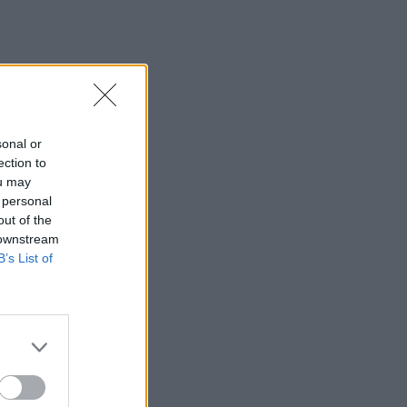
sonal or
ection to
ou may
 personal
out of the
 downstream
B’s List of