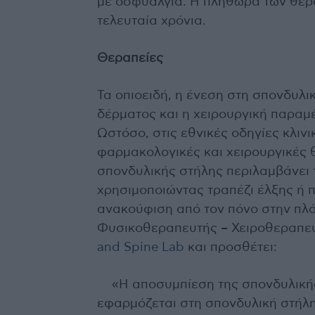
με οσφυαλγία. Η πληθώρα των θερα
τελευταία χρόνια.
Θεραπείες
Τα οπιοειδή, η ένεση στη σπονδυλι
δέρματος και η χειρουργική παραμ
Ωστόσο, στις εθνικές οδηγίες κλινι
φαρμακολογικές και χειρουργικές 
σπονδυλικής στήλης περιλαμβάνει 
χρησιμοποιώντας τραπέζι έλξης ή 
ανακούφιση από τον πόνο στην πλά
Φυσικοθεραπευτής – Χειροθεραπε
and Spine Lab
και προσθέτει:
«Η αποσυμπίεση της σπονδυλικής
εφαρμόζεται στη σπονδυλική στήλη