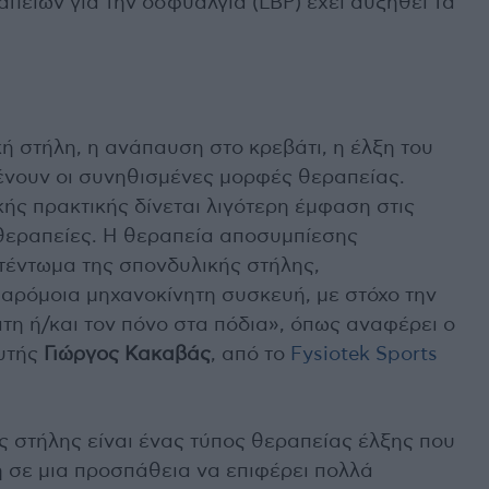
πειών για την οσφυαλγία (LBP) έχει αυξηθεί τα
κή στήλη, η ανάπαυση στο κρεβάτι, η έλξη του
ένουν οι συνηθισμένες μορφές θεραπείας.
κής πρακτικής δίνεται λιγότερη έμφαση στις
θεραπείες. Η θεραπεία αποσυμπίεσης
τέντωμα της σπονδυλικής στήλης,
παρόμοια μηχανοκίνητη συσκευή, με στόχο την
τη ή/και τον πόνο στα πόδια», όπως αναφέρει ο
υτής
Γιώργος Κακαβάς
, από το
Fysiotek Sports
 στήλης είναι ένας τύπος θεραπείας έλξης που
 σε μια προσπάθεια να επιφέρει πολλά