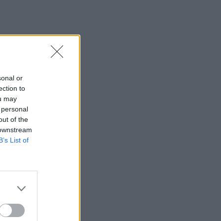
sonal or
ection to
ou may
 personal
out of the
 downstream
B’s List of