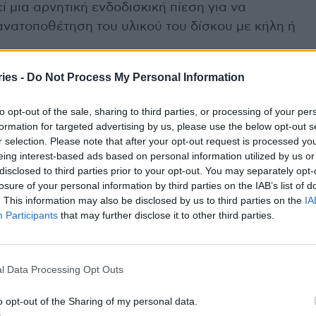
 μια αρνητική ενδοδισκική πίεση για να
νατοποθέτηση του υλικού του δίσκου με κήλη ή
ies -
Do Not Process My Personal Information
ρη πίεση στο δίσκο που θα προκαλέσει εισροή
ι άλλων ουσιών σε αυτόν. Η θεραπεία
to opt-out of the sale, sharing to third parties, or processing of your per
λης μπορεί να αποδειχθεί χρήσιμη για τη
formation for targeted advertising by us, please use the below opt-out s
ι καταστάσεων.
r selection. Please note that after your opt-out request is processed y
eing interest-based ads based on personal information utilized by us or
disclosed to third parties prior to your opt-out. You may separately opt-
άνουν:
losure of your personal information by third parties on the IAB’s list of
. This information may also be disclosed by us to third parties on the
IA
αυχένα
Participants
that may further disclose it to other third parties.
νο, αδυναμία ή μυρμήγκιασμα που εκτείνεται κάτω
σπονδυλικών δίσκων
l Data Processing Opt Outs
o opt-out of the Sharing of my personal data.
ένες σπονδυλικές αρθρώσεις)