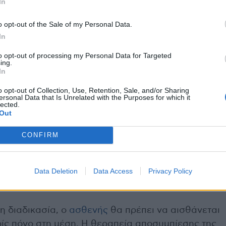
In
ς νωτιαίου νεύρου
o opt-out of the Sale of my Personal Data.
In
λικής στήλης τη θεραπεία αποσυμπίεσης;
to opt-out of processing my Personal Data for Targeted
ποσυμπίεσης της σπονδυλικής στήλης, οι ασθενείς
ing.
In
 πρόσωπο προς τα επάνω ή προς τα κάτω σε ένα
μενο κάτω μέρος.
o opt-out of Collection, Use, Retention, Sale, and/or Sharing
ersonal Data that Is Unrelated with the Purposes for which it
lected.
Out
ω από τους γοφούς του ατόμου με ένα άλλο
 Το πάνω μέρος του τραπεζιού παραμένει σε
CONFIRM
 στο οποίο είναι συνδεδεμένος ο ασθενής,
ρέχει τη συγκεκριμένη έλξη και χαλάρωση που
εί αρνητική πίεση στο μεσοσπονδύλιο δίσκο
Data Deletion
Data Access
Privacy Policy
οπάθειας και ριζίτιδας.
τη διαδικασία, ο
ασθενής
θα πρέπει να αισθάνεται
ίς πόνο στη μέση. Η θεραπεία αποσυμπίεσης της