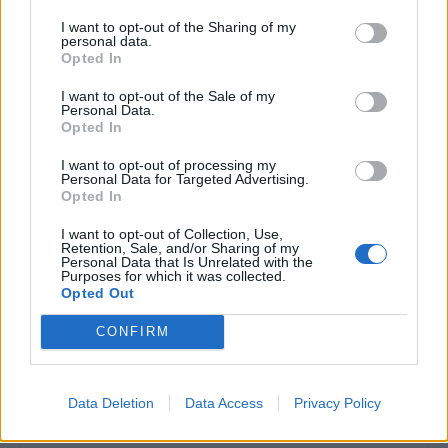
I want to opt-out of the Sharing of my
personal data.
Τελευταία Νέα
Opted In
9 πράγματα που δεν πρέπει να
I want to opt-out of the Sale of my
λέτε σε έναν επισκέπτη
Personal Data.
Opted In
27 Φεβρουαρίου 2026
I want to opt-out of processing my
Personal Data for Targeted Advertising.
Opted In
Πάνω από 100 μωρά έχουν
γεννηθεί μέσω εξωσωματικής, με
I want to opt-out of Collection, Use,
Retention, Sale, and/or Sharing of my
την υποστήριξη της Be-Live
Personal Data that Is Unrelated with the
27 Φεβρουαρίου 2026
Purposes for which it was collected.
Opted Out
CONFIRM
Μεταπροπονητική πείνα: Ο λόγος
που θέλεις να καταβροχθίσεις τα
πάντα μετά την άσκηση
27 Φεβρουαρίου 2026
Data Deletion
Data Access
Privacy Policy