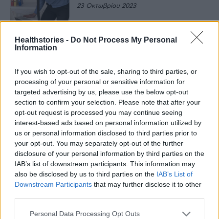
23 Οκτωβρίου 2023
ΕΥΕΞΊΑ
Με αυτό το “κόλπο” θα
Healthstories -
Do Not Process My Personal
ανακουφιστείς άμεσα από τον
Information
πόνο στη μέση
30 Σεπτεμβρίου 2023
If you wish to opt-out of the sale, sharing to third parties, or
processing of your personal or sensitive information for
ΕΥΕΞΊΑ
targeted advertising by us, please use the below opt-out
Πόνος στη μέση: Πώς θα
section to confirm your selection. Please note that after your
υποχωρήσει χωρίς χειρουργείο
opt-out request is processed you may continue seeing
22 Μαΐου 2023
interest-based ads based on personal information utilized by
us or personal information disclosed to third parties prior to
your opt-out. You may separately opt-out of the further
ΑΡΘΡΟΓΡΑΦΊΑ
disclosure of your personal information by third parties on the
Πόνος στη μέση και COVID-19:
IAB’s list of downstream participants. This information may
Είναι νέο σύμπτωμα;
also be disclosed by us to third parties on the
IAB’s List of
27 Σεπτεμβρίου 2022
Downstream Participants
that may further disclose it to other
third parties.
ΕΙΔΉΣΕΙΣ
Personal Data Processing Opt Outs