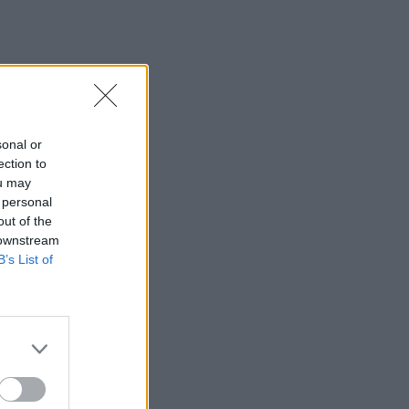
sonal or
ection to
ou may
 personal
out of the
 downstream
B’s List of