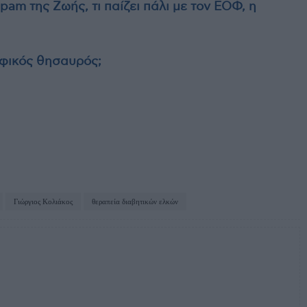
pam της Ζωής, τι παίζει πάλι με τον ΕΟΦ, η
οφικός θησαυρός;
Γιώργιος Κολιάκος
θεραπεία διαβητικών ελκών