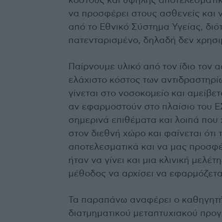
κόστους και υψηλής αποτελεσματικ
να προσφέρει στους ασθενείς και
από το Εθνικό Σύστημα Υγείας, διότ
πατενταρισμένο, δηλαδή δεν χρησι
Παίρνουμε υλικό από τον ίδιο τον 
ελάχιστο κόστος των αντιδραστηρίω
γίνεται στο νοσοκομείο και αμείβετ
αν εφαρμοστούν στο πλαίσιο του ΕΣ
σημερινά επιθέματα και λοιπά που 
στον διεθνή χώρο και φαίνεται ότι
αποτελεσματικά και να μας προσφ
ήταν να γίνει και μια κλινική μελέτ
μέθοδος να αρχίσει να εφαρμόζετα
Τα παραπάνω αναφέρει ο καθηγητή
διατμηματικού μεταπτυχιακού προ