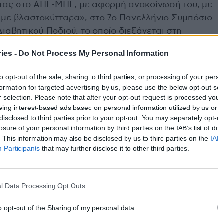
τας στο ΑΠΕ-ΜΠΕ, με αφορμή ανακοίνωσή του, με
 με βλαστοκύτταρα», στο 7ο Πανελλήνιο Συμπόσιο
αβητικού Ποδιού, το οποίο διεξάγεται στη
ies -
Do Not Process My Personal Information
τοκύτταρα
to opt-out of the sale, sharing to third parties, or processing of your per
formation for targeted advertising by us, please use the below opt-out s
ιδή έχουν μεγάλη αποτελεσματικότητα θα πρέπει
r selection. Please note that after your opt-out request is processed y
εί να εμφανιστούν κάποιοι που θα λένε ότι
eing interest-based ads based on personal information utilized by us or
μοποιούν, είτε τα χρησιμοποιούν με λάθος τρόπο.
disclosed to third parties prior to your opt-out. You may separately opt-
losure of your personal information by third parties on the IAB’s list of
. This information may also be disclosed by us to third parties on the
IA
 μεγάλη αποτελεσματικότητα και είναι το μέλλον,
Participants
that may further disclose it to other third parties.
ί θα βρεθούν κάποιοι και θα πουν π.χ. “έχω μια
εν μπορούν να επιβιώσουν σε κρέμα, είναι
 βλέπω στην τηλεόραση να λένε: “βγάζετε μαλλιά
l Data Processing Opt Outs
α από το αίμα”. Το αίμα δεν έχει βλαστοκύτταρα,
o opt-out of the Sharing of my personal data.
αι πλάσμα πλούσιο σε αιμοπετάλια και αυτό είναι