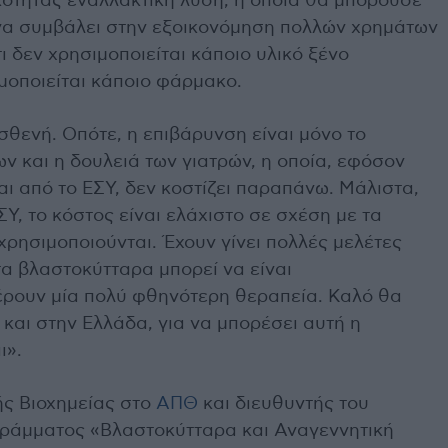
ότητας εναλλακτική λύση, η οποία θα μπορούσε
 να συμβάλει στην εξοικονόμηση πολλών χρημάτων
ι δεν χρησιμοποιείται κάποιο υλικό ξένο
μοποιείται κάποιο φάρμακο.
ασθενή. Οπότε, η επιβάρυνση είναι μόνο το
ν και η δουλειά των γιατρών, η οποία, εφόσον
αι από το ΕΣΥ, δεν κοστίζει παραπάνω. Μάλιστα,
Υ, το κόστος είναι ελάχιστο σε σχέση με τα
χρησιμοποιούνται. Έχουν γίνει πολλές μελέτες
 τα βλαστοκύτταρα μπορεί να είναι
έρουν μία πολύ φθηνότερη θεραπεία. Καλό θα
η και στην Ελλάδα, για να μπορέσει αυτή η
ι».
ς Βιοχημείας στο
ΑΠΘ
και διευθυντής του
γράμματος «Βλαστοκύτταρα και Αναγεννητική