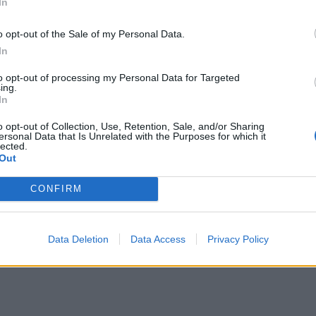
In
ταρα.
o opt-out of the Sale of my Personal Data.
ενο ενός κλάδου της Ιατρικής, που λέγεται
In
εθνή συνέδρια, όπου ανακοινώνονται τα
to opt-out of processing my Personal Data for Targeted
λαστοκυττάρων, υπάρχουν μεταπτυχιακά τμήματα
ing.
In
μεταπτυχιακό σε συνεργασία με το ΔΠΘ για τα
ή ιατρική.
o opt-out of Collection, Use, Retention, Sale, and/or Sharing
ersonal Data that Is Unrelated with the Purposes for which it
lected.
τικότητα και επιστημονικά αποτελέσματα τα
Out
υτό γίνεται τόσος ντόρος. Γι’ αυτό, αν βγει
CONFIRM
βλαστοκύτταρα, ενώ στην πραγματικότητα δεν τα
λάθος τρόπο, κάνει ζημιά σε όλο το επιστημονικό
στεί, να μην επιτρέπεται. Αν λένε ότι
Data Deletion
Data Access
Privacy Policy
δείξουν», προσθέτει ο κ. Κολιάκος.