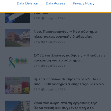
Data Deletion
Data Access
Privacy Policy
Έρπης Ζωστήρας: 1 στους 3 ενήλικες θα
νοσήσει
27 Φεβρουαρίου 2026
Νοσ. Παπαγεωργίου – Νέο σύστημα
ηλεκτροχειρουργικής διαθερμίας
27 Φεβρουαρίου 2026
ΣΦΕΕ για Σπάνιες παθήσεις – Η επόμενη
πρόκληση για το σύστημα...
27 Φεβρουαρίου 2026
Ημέρα Σπανίων Παθήσεων 2026: Πάνω
από 8.000 νοσήματα επηρεάζουν το 5%...
27 Φεβρουαρίου 2026
Θριάσιο: 4ωρη στάση εργασίας την
Παρασκευή και συγκέντρωση στο