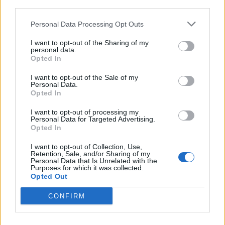
third parties.
Δείτε Ακόμη
Personal Data Processing Opt Outs
I want to opt-out of the Sharing of my
Γεωργιάδης: Πολλαπλά οφέλη από τη
personal data.
συνεργασία δημοσίου και ιδιωτικού
Opted In
τομέα
I want to opt-out of the Sale of my
27 Φεβρουαρίου 2026
Personal Data.
Opted In
Παράρτημα του Παίδων “Αγία Σοφία”
στο Ίλιον – Τι ανακοινώθηκε από...
I want to opt-out of processing my
27 Φεβρουαρίου 2026
Personal Data for Targeted Advertising.
Opted In
Δύο χρόνια λειτουργίας της Κλινικής
I want to opt-out of Collection, Use,
Retention, Sale, and/or Sharing of my
Μεταμόσχευσης Ήπατος στο «Λαϊκό»
Personal Data that Is Unrelated with the
27 Φεβρουαρίου 2026
Purposes for which it was collected.
Opted Out
ΕΟΦ: Ανάκληση παρτίδων
CONFIRM
αντιλιπιδαιμικού φαρμάκου
27 Φεβρουαρίου 2026