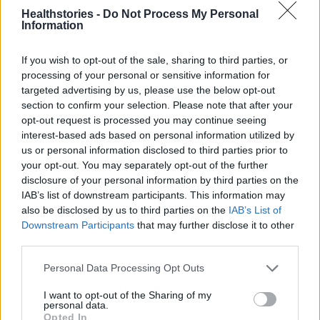
Healthstories -
Do Not Process My Personal
οπιοειδές είναι 50 έως 100 φορές πιο ισχυρό
Information
από τη μορφίνη: «Μόλις δύο χιλιοστόγραμμα,
περίπου στο μέγεθος πέντε κόκκων αλατιού,
If you wish to opt-out of the sale, sharing to third parties, or
processing of your personal or sensitive information for
μπορεί να προκαλούν αρνητικές επιπτώσεις
targeted advertising by us, please use the below opt-out
στην υγεία», σημειώνει ο συγγραφέας. Αυτά
section to confirm your selection. Please note that after your
περιλαμβάνουν σοβαρό εθισμό, υπερβολική
opt-out request is processed you may continue seeing
δόση και θάνατο.
interest-based ads based on personal information utilized by
us or personal information disclosed to third parties prior to
your opt-out. You may separately opt-out of the further
5. Φάρμακα χημειοθεραπείας
disclosure of your personal information by third parties on the
IAB’s list of downstream participants. This information may
Οι ασθενείς με καρκίνο μπορεί να εμφανίσουν
also be disclosed by us to third parties on the
IAB’s List of
απώλεια όρεξης για μυριάδες λόγους,
Downstream Participants
that may further disclose it to other
third parties.
συμπεριλαμβανομένων των φαρμάκων που
τους έχουν συνταγογραφηθεί. «Τα
Personal Data Processing Opt Outs
αντικαρκινικά φάρμακα μπορεί να
I want to opt-out of the Sharing of my
προκαλέσουν απώλεια της όρεξης ή αλλαγές
personal data.
Opted In
στη γεύση», σύμφωνα με το Cancer Research