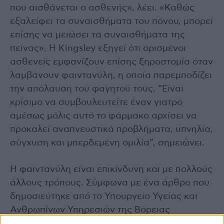
που αισθάνεται ο ασθενής», λέει. «Καθώς
εξαλείφει τα συναισθήματα του πόνου, μπορεί
επίσης να μειώσει τα συναισθήματα της
πείνας». Η Kingsley εξηγεί ότι ορισμένοι
ασθενείς εμφανίζουν επίσης ξηροστομία όταν
λαμβάνουν φαιντανύλη, η οποία παρεμποδίζει
την απόλαυση του φαγητού τους. “Είναι
κρίσιμο να συμβουλευτείτε έναν γιατρό
αμέσως μόλις αυτό το φάρμακο αρχίσει να
προκαλεί αναπνευστικά προβλήματα, υπνηλία,
σύγχυση και μπερδεμένη ομιλία”, σημειώνει.
Η φαιντανύλη είναι επικίνδυνη και με πολλούς
άλλους τρόπους. Σύμφωνα με ένα άρθρο που
δημοσιεύτηκε από το Υπουργείο Υγείας και
Ανθρωπίνων Υπηρεσιών της Βόρειας
Καρολίνας (NCDHHS), το ισχυρό συνθετικό