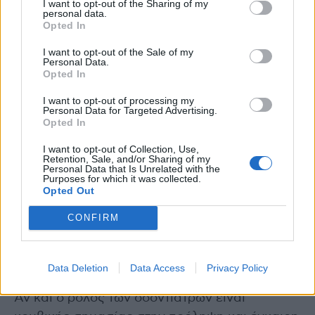
I want to opt-out of the Sharing of my
personal data.
στην υγεία και την πρόληψη ποικίλων
Opted In
συστηματικών νοσημάτων, όπως της
I want to opt-out of the Sale of my
καρδιαγγειακής νόσου και του σακχαρώδους
Personal Data.
διαβήτη.
Opted In
I want to opt-out of processing my
Επιπλέον, ιδιαίτερα σημαντικός είναι και ο
Personal Data for Targeted Advertising.
Opted In
ρόλος της δια βίου μάθησης των οδοντιάτρων,
στην οποία το Τμήμα Οδοντιατρικής ΕΚΠΑ,
I want to opt-out of Collection, Use,
Retention, Sale, and/or Sharing of my
όπως και το αντίστοιχο του ΑΠΘ, συμβάλλουν
Personal Data that Is Unrelated with the
Purposes for which it was collected.
ενεργά σε αγαστή συνεργασία με άλλους
Opted Out
φορείς, όπως την Ελληνική Οδοντιατρική
CONFIRM
Ομοσπονδία, τους Οδοντιατρικούς Συλλόγους
και τις Επιστημονικές Εταιρείες, τονίζοντας
πάντα την ανάγκη της πρόληψης.
Data Deletion
Data Access
Privacy Policy
Αν και ο ρόλος των οδοντιάτρων είναι