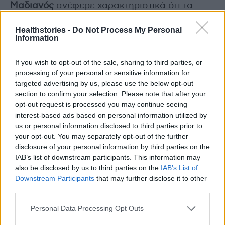
Μαδιανός
ανέφερε χαρακτηριστικά ότι τα
προγράμματα σπουδών της Οδοντιατρικής
Healthstories -
Do Not Process My Personal
ΕΚΠΑ σε προπτυχιακό και μεταπτυχιακό
Information
επίπεδο, ακολουθώντας όλες τις σύγχρονες
διεθνείς επιταγές, δίνουν ιδιαίτερη έμφαση
If you wish to opt-out of the sale, sharing to third parties, or
processing of your personal or sensitive information for
στην πρόληψη και προσφέρουν όλες τις
targeted advertising by us, please use the below opt-out
απαραίτητες γνώσεις και δεξιότητες, αλλά και
section to confirm your selection. Please note that after your
καλλιεργούν τις κατάλληλες στάσεις και
opt-out request is processed you may continue seeing
συμπεριφορές, ώστε οι απόφοιτοί τους να
interest-based ads based on personal information utilized by
us or personal information disclosed to third parties prior to
ανταποκρίνονται πλήρως στις προσδοκίες των
your opt-out. You may separately opt-out of the further
ασθενών τους και του ευρύτερου κοινωνικού
disclosure of your personal information by third parties on the
συνόλου.
IAB’s list of downstream participants. This information may
also be disclosed by us to third parties on the
IAB’s List of
Downstream Participants
that may further disclose it to other
Άλλωστε, η διατήρηση της στοματικής υγείας
third parties.
και η πρόληψη των διαφόρων νοσημάτων του
στόματος, με χαρακτηριστικό παράδειγμα την
Personal Data Processing Opt Outs
περιοδοντική νόσο, συμβάλλουν ευρύτερα