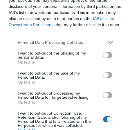
your opt-out. You may separately opt-out of the further
για μη καπνιστές.
disclosure of your personal information by third parties on the
IAB’s list of downstream participants. This information may
also be disclosed by us to third parties on the
IAB’s List of
Όπως τόνισε, η μείωση των ρύπων και η
Downstream Participants
that may further disclose it to other
υιοθέτηση πολιτικών προστασίας της
third parties.
δημόσιας υγείας αποτελούν κρίσιμες
Personal Data Processing Opt Outs
παρεμβάσεις πρόληψης. Την ίδια στιγμή,
υπογράμμισε ότι ο προληπτικός έλεγχος με
I want to opt-out of the Sharing of my
personal data.
αξονική τομογραφία χαμηλής δόσης σε
Opted In
καπνιστές και πρώην καπνιστές σώζει ζωές,
I want to opt-out of the Sale of my
ενώ οι σύγχρονες θεραπείες έχουν βελτιώσει
Personal Data.
σημαντικά την πρόγνωση, χωρίς να αναιρούν
Opted In
την ανάγκη για έγκαιρη διάγνωση.
I want to opt-out of processing my
Personal Data for Targeted Advertising.
Opted In
photo shutterstock
I want to opt-out of Collection, Use,
Retention, Sale, and/or Sharing of my
Διαβάστε επίσης
Personal Data that Is Unrelated with the
Purposes for which it was collected.