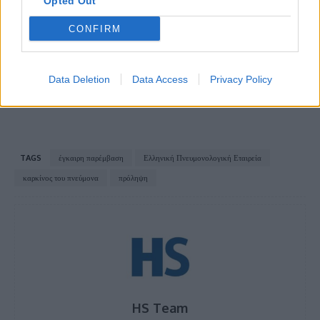
Opted Out
Καρκίνος πνεύμονα και ΧΑΠ: Μια συχνή αλλά
CONFIRM
υποδιαγνωσμένη συνύπαρξη
Βαρτζόπουλος: Εστιασμένες παρεμβάσεις για
Data Deletion
Data Access
Privacy Policy
τις εξαρτήσεις και τη νεανική παραβατικότητα
TAGS
έγκαιρη παρέμβαση
Ελληνική Πνευμονολογική Εταιρεία
καρκίνος του πνεύμονα
πρόληψη
HS Team