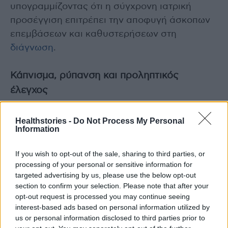
υπογραμμίζοντας ότι η σύγχρονη ιατρική
προσέγγιση επιτρέπει την αποφυγή άσκοπων
επεμβάσεων και καθυστερήσεων στη
διάγνωση
.
Κάπνισμα, ρύπανση και προληπτικός
έλεγχος
Στους παράγοντες κινδύνου για την εμφάνιση
Healthstories -
Do Not Process My Personal
καρκίνου του πνεύμονα στάθηκε ο καθηγητής
Information
Παθολογικής Ογκολογίας,
Δημήτρης
Μαυρουδής
, επισημαίνοντας ότι το κάπνισμα
If you wish to opt-out of the sale, sharing to third parties, or
processing of your personal or sensitive information for
παραμένει ο ισχυρότερος προδιαθεσικός
targeted advertising by us, please use the below opt-out
παράγοντας, τόσο σε ενεργητική όσο και σε
section to confirm your selection. Please note that after your
παθητική μορφή. Παράλληλα, αναφέρθηκε
opt-out request is processed you may continue seeing
interest-based ads based on personal information utilized by
στην ατμοσφαιρική ρύπανση ως έναν συχνά
us or personal information disclosed to third parties prior to
υποτιμημένο αλλά υπαρκτό κίνδυνο, ακόμη και