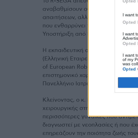
Το R-SEGA απευθύνεται σε γυναικο
Opted 
αναβαθμίσουν ουσιαστικά τη ρομπο
I want t
απαιτήσεων, αλλά ταυτόχρονα υποσ
Opted 
που ενθαρρύνει τη συνεχή εξέλιξη
I want 
Υποστήριξη από HERGS και SERGS
Advertis
Opted 
Η εκπαιδευτική αυτή πρωτοβουλία 
I want t
(Ελληνική Εταιρεία Ρομποτικής Γυνα
of my P
was col
of European Robotic Gynaecologica
Opted 
επιστημονικό χαρακτήρα του worksh
Πανελλήνιο Ιατρικό Σύλλογο.
Κλείνοντας, ο κ. Πλεύρης σημειώνε
χειρουργικής στη γυναικολογία στ
περισσότερες γυναίκες που αντιμε
διαγνωστεί με νεοπλασίες ή που έ
επηρεάζουν την ποιότητα ζωής του