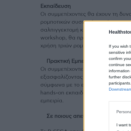
Εκπαίδευση
Οι συμμετέχοντες θα έχουν τη δυν
ρομποτικών συστημάτων, όπως υστ
σαλπιγγεκτομή και βιοψίες περιτονα
Healthstor
workshop, θα πραγματοποιηθούν ασ
χρήση τριών ρομποτικών συστημάτ
If you wish 
sensitive in
confirm you
Πρακτική Εμπειρία
continue se
Οι συμμετέχοντες θα εναλλάσσοντα
information 
further disc
εξασφαλίζοντας την ολοκλήρωση τ
participants
σύμφωνα με το επίπεδο εξειδίκευσ
Downstream 
hands-on εκπαιδευτική
εμπειρία.
Persona
Σε ποιους απευθύνεται
I want t