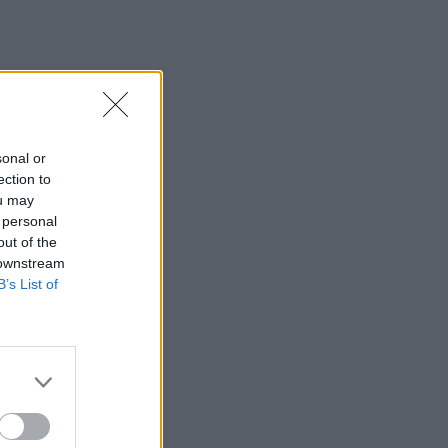
sonal or
ection to
ou may
 personal
out of the
 downstream
B’s List of