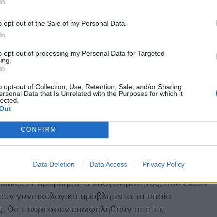
λόγους και χειρουργούς που επιθυμούν να
In
τική τους πρακτική, μέσα από ένα υψηλών
o opt-out of the Sale of my Personal Data.
τηρικτικό και δομημένο εκπαιδευτικό περιβάλλον,
In
 και την ανταλλαγή εξειδικευμένης γνώσης.
to opt-out of processing my Personal Data for Targeted
ing.
In
υλοποιείται με την υποστήριξη της HERGS
o opt-out of Collection, Use, Retention, Sale, and/or Sharing
ικολογικής Χειρουργικής) και της SERGS (Society
ersonal Data that Is Unrelated with the Purposes for which it
lected.
l Surgery), επιβεβαιώνοντας τον διεθνή και
Out
op, ενώ μοριοδοτείται (CME) και από τον
CONFIRM
ι: «Ανοίγουμε τις πόρτες της ρομποτικής
Data Deletion
Data Access
Privacy Policy
η νέα γενιά συναδέλφων. Μια ευχή ώστε
τωπίζουν προβλήματα υπογονιμότητας, που έχουν
χουν γυναικολογικά προβλήματα τα οποία
ς, θα μπορέσουν επωφεληθούν από τις