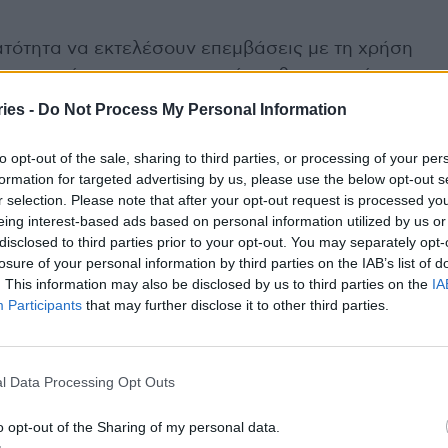
ατότητα να εκτελέσουν επεμβάσεις με τη χρήση
ερεκτομή, ινομυωματεκτομή, ωοθηκεκτομή,
ίου. Κατά τη δεύτερη και τρίτη ημέρα του
ies -
Do Not Process My Personal Information
κήσεις ελάχιστα επεμβατικής χειρουργικής με τη
ων και λαπαροσκοπικών σταθμών εργασίας.
to opt-out of the sale, sharing to third parties, or processing of your per
formation for targeted advertising by us, please use the below opt-out s
r selection. Please note that after your opt-out request is processed y
eing interest-based ads based on personal information utilized by us or
ι σε όλους τους σταθμούς εργασίας,
disclosed to third parties prior to your opt-out. You may separately opt-
losure of your personal information by third parties on the IAB’s list of
ου συνόλου των ασκήσεων και των διαδικασιών,
. This information may also be disclosed by us to third parties on the
IA
ής τους, μέσα από μια πλήρως δομημένη και
Participants
that may further disclose it to other third parties.
l Data Processing Opt Outs
o opt-out of the Sharing of my personal data.