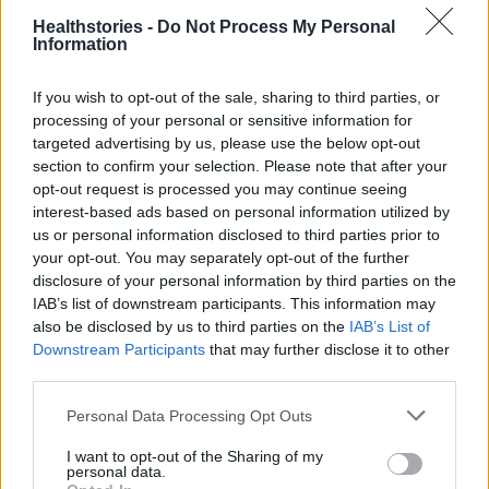
Healthstories -
Do Not Process My Personal
Ο διαβήτης τύπου 2 αλλάζει τη δομή της
Information
καρδιάς, σύμφωνα με μελέτη
If you wish to opt-out of the sale, sharing to third parties, or
processing of your personal or sensitive information for
14ος Ημιμαραθώνιος Αθήνας: Ημερομηνία,
targeted advertising by us, please use the below opt-out
εγγραφές και όλες οι διαδρομές της
section to confirm your selection. Please note that after your
διοργάνωσης
opt-out request is processed you may continue seeing
interest-based ads based on personal information utilized by
us or personal information disclosed to third parties prior to
your opt-out. You may separately opt-out of the further
disclosure of your personal information by third parties on the
TAGS
Σακχαρώδης διαβήτης
IAB’s list of downstream participants. This information may
also be disclosed by us to third parties on the
IAB’s List of
Downstream Participants
that may further disclose it to other
third parties.
Personal Data Processing Opt Outs
I want to opt-out of the Sharing of my
personal data.