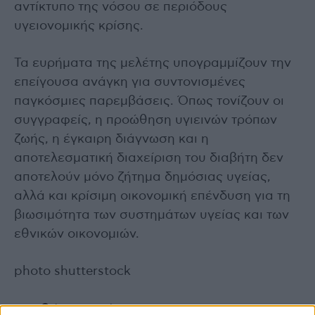
αντίκτυπο της νόσου σε περιόδους
υγειονομικής κρίσης.
Τα ευρήματα της μελέτης υπογραμμίζουν την
επείγουσα ανάγκη για συντονισμένες
παγκόσμιες παρεμβάσεις. Όπως τονίζουν οι
συγγραφείς, η προώθηση υγιεινών τρόπων
ζωής, η έγκαιρη διάγνωση και η
αποτελεσματική διαχείριση του διαβήτη δεν
αποτελούν μόνο ζήτημα δημόσιας υγείας,
αλλά και κρίσιμη οικονομική επένδυση για τη
βιωσιμότητα των συστημάτων υγείας και των
εθνικών οικονομιών.
photo shutterstock
Διαβάστε επίσης