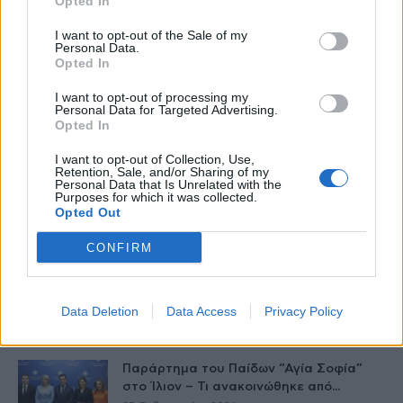
Opted In
HS Team
I want to opt-out of the Sale of my
Personal Data.
Opted In
I want to opt-out of processing my
Personal Data for Targeted Advertising.
Opted In
I want to opt-out of Collection, Use,
Retention, Sale, and/or Sharing of my
Personal Data that Is Unrelated with the
Purposes for which it was collected.
Opted Out
Δείτε Ακόμη
CONFIRM
Γεωργιάδης: Πολλαπλά οφέλη από τη
συνεργασία δημοσίου και ιδιωτικού
Data Deletion
Data Access
Privacy Policy
τομέα
27 Φεβρουαρίου 2026
Παράρτημα του Παίδων “Αγία Σοφία”
στο Ίλιον – Τι ανακοινώθηκε από...