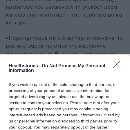
πρωτεϊνών που μετακινούν τη γλυκόζη μέσα
και έξω από τα κύτταρα – στα καρδιακά μυϊκά
κύτταρα.»
«Παρατηρήσαμε ότι ο διαβήτης επιδεινώνει τα
μοριακά χαρακτηριστικά της καρδιακής
ανεπάρκειας σε ασθενείς με προχωρημένη
καρδιακή νόσο και αυξάνει την πίεση στα
Healthstories -
Do Not Process My Personal
μιτοχόνδρια – την κινητήρια δύναμη του
Information
κυττάρου που παράγει ενέργεια», καταλήγουν
If you wish to opt-out of the sale, sharing to third parties, or
οι επιστήμονες.
processing of your personal or sensitive information for
targeted advertising by us, please use the below opt-out
photo shutterstock
section to confirm your selection. Please note that after your
opt-out request is processed you may continue seeing
interest-based ads based on personal information utilized by
Διαβάστε επίσης
us or personal information disclosed to third parties prior to
your opt-out. You may separately opt-out of the further
Τατουάζ: Τι δείχνει νέα μελέτη για το μελάνι