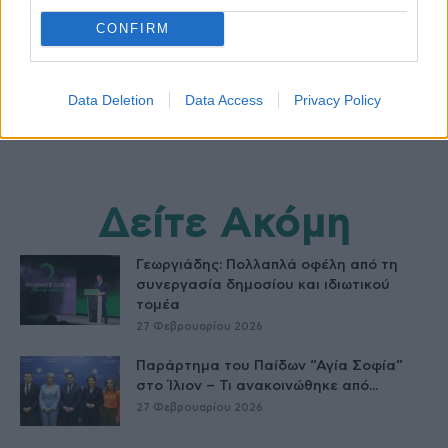
CONFIRM
Data Deletion
Data Access
Privacy Policy
Δείτε Ακόμη
Γεωργιάδης: Πολλαπλά οφέλη από τη
συνεργασία δημοσίου και ιδιωτικού
τομέα
27 Φεβρουαρίου 2026
Παράρτημα του Παίδων “Αγία Σοφία”
στο Ίλιον – Τι ανακοινώθηκε από...
27 Φεβρουαρίου 2026