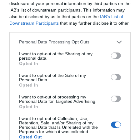
disclosure of your personal information by third parties on the
και τον κίνδυνο καρκίνου
IAB’s list of downstream participants. This information may
also be disclosed by us to third parties on the
IAB’s List of
Downstream Participants
that may further disclose it to other
Πάνω από 4.000 φαρμακεία θα διαθέτουν
third parties.
δωρεάν τα φάρμακα για την παχυσαρκία
μέσω του εθνικού προγράμματος
Personal Data Processing Opt Outs
I want to opt-out of the Sharing of my
personal data.
Opted In
TAGS
διαβήτης 2
καρδιά
I want to opt-out of the Sale of my
Personal Data.
Opted In
I want to opt-out of processing my
Personal Data for Targeted Advertising.
Opted In
I want to opt-out of Collection, Use,
Retention, Sale, and/or Sharing of my
healthstories
Personal Data that Is Unrelated with the
Purposes for which it was collected.
Opted Out