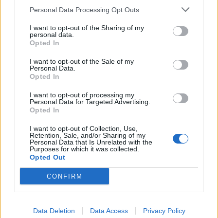
Personal Data Processing Opt Outs
1
2
3
I want to opt-out of the Sharing of my
personal data.
Opted In
Τελευταία Νέα
I want to opt-out of the Sale of my
Personal Data.
9 πράγματα που δεν πρέπει να
Opted In
λέτε σε έναν επισκέπτη
27 Φεβρουαρίου 2026
I want to opt-out of processing my
Personal Data for Targeted Advertising.
Opted In
I want to opt-out of Collection, Use,
Πάνω από 100 μωρά έχουν
Retention, Sale, and/or Sharing of my
Personal Data that Is Unrelated with the
γεννηθεί μέσω εξωσωματικής, με
Purposes for which it was collected.
την υποστήριξη της Be-Live
Opted Out
27 Φεβρουαρίου 2026
CONFIRM
Μεταπροπονητική πείνα: Ο λόγος
που θέλεις να καταβροχθίσεις τα
Data Deletion
Data Access
Privacy Policy
πάντα μετά την άσκηση