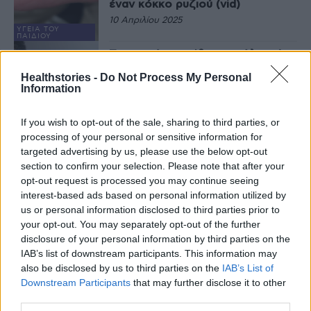
έναν κόκκο ρυζιού (vid)
10 Απριλίου 2025
ΥΓΕΊΑ ΤΟΥ
ΠΑΙΔΙΟΎ
Τι μπορεί να κρύβει η απώλεια ή η
έκπτωση της ακοής
Healthstories -
Do Not Process My Personal
9 Απριλίου 2025
Information
If you wish to opt-out of the sale, sharing to third parties, or
ΕΥΕΞΊΑ
processing of your personal or sensitive information for
Η καρδιά δεν αντέχει τους
καύσωνες – Τι έδειξε νέα έρευνα
targeted advertising by us, please use the below opt-out
section to confirm your selection. Please note that after your
2 Απριλίου 2025
opt-out request is processed you may continue seeing
interest-based ads based on personal information utilized by
ΕΥΕΞΊΑ
us or personal information disclosed to third parties prior to
Οι μύθοι που υπονομεύουν την
your opt-out. You may separately opt-out of the further
υγεία της γυναικείας καρδιάς
disclosure of your personal information by third parties on the
13 Μαρτίου 2025
IAB’s list of downstream participants. This information may
also be disclosed by us to third parties on the
IAB’s List of
Downstream Participants
that may further disclose it to other
ΕΙΔΉΣΕΙΣ
third parties.