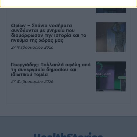
27 Φεβρουαρίου 2026
Ωρίων – Σπάνια νοσήματα
συνδέονται με μνημεία που
διαμόρφωσαν την ιστορία και το
πνεύμα της χώρας μας
27 Φεβρουαρίου 2026
Γεωργιάδης: Πολλαπλά οφέλη από
τη συνεργασία δημοσίου και
ιδιωτικού τομέα
27 Φεβρουαρίου 2026