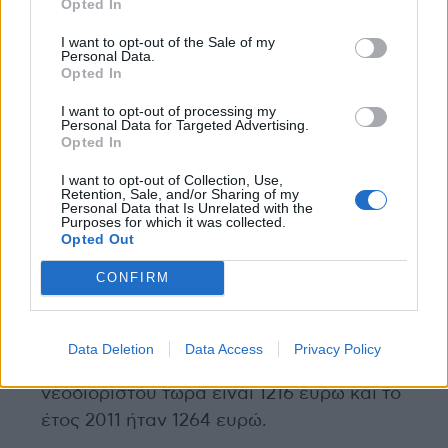
Opted In
επικινδυνότητα και έξοδα για τους γονείς
που πρέπει να τα ακολουθήσουν.
I want to opt-out of the Sale of my
Personal Data.
Οι μισθοί μας είναι ίσοι ή και μικρότεροι
Opted In
από το 2011 επισημαίνοντας ότι τότε
I want to opt-out of processing my
λαμβάναμε 14 μισθούς και όχι 12 μισθούς το
Personal Data for Targeted Advertising.
Opted In
έτος όπως τώρα. Ο μισθός νεοδιόριστου
Νοσηλευτή Πανεπιστημιακής εκπαίδευσης,
I want to opt-out of Collection, Use,
Retention, Sale, and/or Sharing of my
είναι 836 ευρώ και το έτος 2011 ήταν 803
Personal Data that Is Unrelated with the
Purposes for which it was collected.
ευρώ. Αντίστοιχα Βοηθός Νοσηλευτή ΔΕ ο
Opted Out
μισθός νεοδιόριστου τώρα είναι 736 ευρώ
CONFIRM
και το έτος 2011 ήταν 757 ευρώ,
Τραυματιοφορέα ΥΕ ο μισθός νεοδιόριστου
τώρα είναι 684 ευρώ, το έτος 2011 ήταν 677
Data Deletion
Data Access
Privacy Policy
ευρώ. Επιμελητής Β Ιατρός, ο μισθός
νεοδιόριστου τώρα είναι 1216 ευρώ και το
έτος 2011 ήταν 1264 ευρώ.