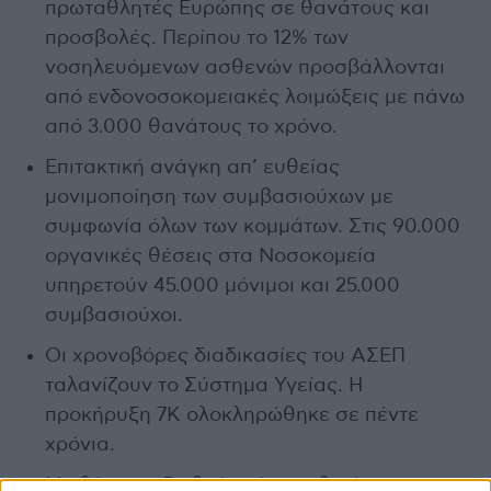
πρωταθλητές Ευρώπης σε θανάτους και
προσβολές. Περίπου το 12% των
νοσηλευόμενων ασθενών προσβάλλονται
από ενδονοσοκομειακές λοιμώξεις με πάνω
από 3.000 θανάτους το χρόνο.
Επιτακτική ανάγκη απ’ ευθείας
μονιμοποίηση των συμβασιούχων με
συμφωνία όλων των κομμάτων. Στις 90.000
οργανικές θέσεις στα Νοσοκομεία
υπηρετούν 45.000 μόνιμοι και 25.000
συμβασιούχοι.
Οι χρονοβόρες διαδικασίες του ΑΣΕΠ
ταλανίζουν το Σύστημα Υγείας. Η
προκήρυξη 7Κ ολοκληρώθηκε σε πέντε
χρόνια.
Με βάση τα διεθνή στάνταρ θα έπρεπε να