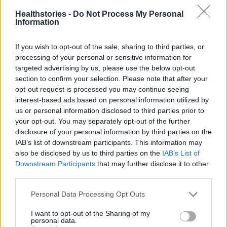
λειτουργούν 3.500 Κλίνες ΜΕΘ στη χώρα
Healthstories -
Do Not Process My Personal
Information
μας. Από 450 που υπήρχαν πριν την
πανδημία, αυξήθηκαν σε 1.200 στη διάρκεια
If you wish to opt-out of the sale, sharing to third parties, or
της πανδημίας. Τώρα μία-μία κλείνει λόγω
processing of your personal or sensitive information for
ελλείψεων Εντατικολόγων και κυρίως
targeted advertising by us, please use the below opt-out
section to confirm your selection. Please note that after your
Νοσηλευτικού Προσωπικού με αποτέλεσμα
opt-out request is processed you may continue seeing
να λειτουργούν μόνο 850. Μείζων
interest-based ads based on personal information utilized by
πρόβλημα η έλλειψη Κλινών ΜΕΘ Παίδων
us or personal information disclosed to third parties prior to
στην Περιφέρεια. Σε όλη τη Βόρεια Ελλάδα
your opt-out. You may separately opt-out of the further
disclosure of your personal information by third parties on the
υπάρχουν 8 Κλίνες στο Νοσοκομείο
IAB’s list of downstream participants. This information may
Ιπποκράτειο Θεσσαλονίκης. Αττική, Λάρισα,
also be disclosed by us to third parties on the
IAB’s List of
Πάτρα, Θεσσαλονίκη, Ηράκλειο, είναι οι
Downstream Participants
that may further disclose it to other
third parties.
πόλεις που τα Νοσοκομεία διαθέτουν ΜΕΘ
Παίδων. Γι’ αυτό τον λόγο γίνονται
Personal Data Processing Opt Outs
διακομιδές διασωληνωμένων παιδιών σε
I want to opt-out of the Sharing of my
μεγάλες αποστάσεις, με μεγάλη
personal data.