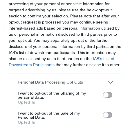
processing of your personal or sensitive information for
targeted advertising by us, please use the below opt-out
section to confirm your selection. Please note that after your
Δείτε Ακόμη
opt-out request is processed you may continue seeing
interest-based ads based on personal information utilized by
Γεωργιάδης: Πολλαπλά οφέλη από τη
us or personal information disclosed to third parties prior to
συνεργασία δημοσίου και ιδιωτικού
your opt-out. You may separately opt-out of the further
τομέα
disclosure of your personal information by third parties on the
27 Φεβρουαρίου 2026
IAB’s list of downstream participants. This information may
also be disclosed by us to third parties on the
IAB’s List of
Παράρτημα του Παίδων “Αγία Σοφία”
Downstream Participants
that may further disclose it to other
στο Ίλιον – Τι ανακοινώθηκε από...
third parties.
27 Φεβρουαρίου 2026
Personal Data Processing Opt Outs
Δύο χρόνια λειτουργίας της Κλινικής
I want to opt-out of the Sharing of my
Μεταμόσχευσης Ήπατος στο «Λαϊκό»
personal data.
Opted In
27 Φεβρουαρίου 2026
I want to opt-out of the Sale of my
Personal Data.
ΕΟΦ: Ανάκληση παρτίδων
Opted In
αντιλιπιδαιμικού φαρμάκου