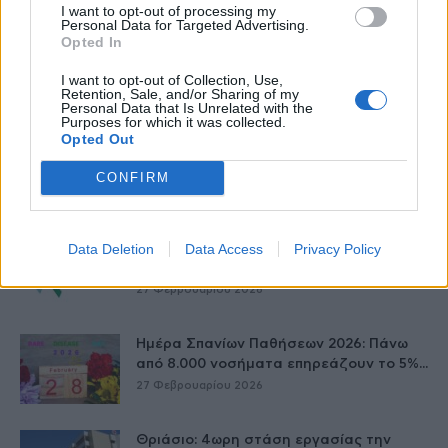
27 Φεβρουαρίου 2026
I want to opt-out of processing my
Personal Data for Targeted Advertising.
Opted In
Έρπης Ζωστήρας: 1 στους 3 ενήλικες θα
νοσήσει
I want to opt-out of Collection, Use,
Retention, Sale, and/or Sharing of my
27 Φεβρουαρίου 2026
Personal Data that Is Unrelated with the
Purposes for which it was collected.
Opted Out
Νοσ. Παπαγεωργίου – Νέο σύστημα
ηλεκτροχειρουργικής διαθερμίας
CONFIRM
27 Φεβρουαρίου 2026
Data Deletion
Data Access
Privacy Policy
ΣΦΕΕ για Σπάνιες παθήσεις – Η επόμενη
πρόκληση για το σύστημα...
27 Φεβρουαρίου 2026
Ημέρα Σπανίων Παθήσεων 2026: Πάνω
από 8.000 νοσήματα επηρεάζουν το 5%...
27 Φεβρουαρίου 2026
Θριάσιο: 4ωρη στάση εργασίας την