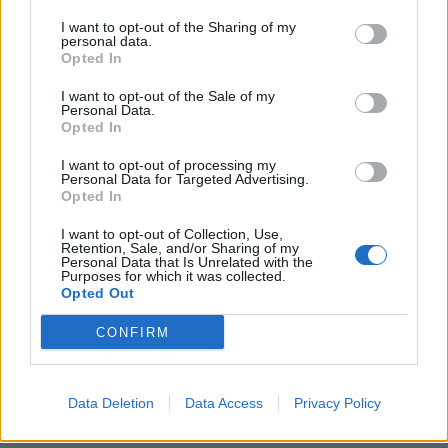
τομέα
I want to opt-out of the Sharing of my
27 Φεβρουαρίου 2026
personal data.
Opted In
Παράρτημα του Παίδων “Αγία Σοφία”
I want to opt-out of the Sale of my
στο Ίλιον – Τι ανακοινώθηκε από...
Personal Data.
27 Φεβρουαρίου 2026
Opted In
I want to opt-out of processing my
Δύο χρόνια λειτουργίας της Κλινικής
Personal Data for Targeted Advertising.
Μεταμόσχευσης Ήπατος στο «Λαϊκό»
Opted In
27 Φεβρουαρίου 2026
I want to opt-out of Collection, Use,
Retention, Sale, and/or Sharing of my
Personal Data that Is Unrelated with the
ΕΟΦ: Ανάκληση παρτίδων
Purposes for which it was collected.
αντιλιπιδαιμικού φαρμάκου
Opted Out
27 Φεβρουαρίου 2026
CONFIRM
Έρπης Ζωστήρας: 1 στους 3 ενήλικες θα
νοσήσει
Data Deletion
Data Access
Privacy Policy
27 Φεβρουαρίου 2026