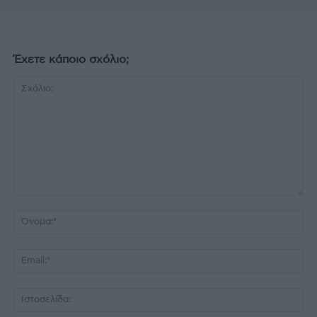
Έχετε κάποιο σχόλιο;
Σχόλιο:
Όν
Ema
Ισ