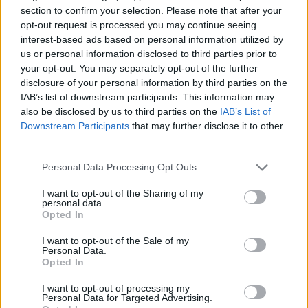
υγείας στον κόσμο έχουν ελλείψεις ειδικά στις
section to confirm your selection. Please note that after your
opt-out request is processed you may continue seeing
δύσκολες γεωγραφικά περιοχές.
interest-based ads based on personal information utilized by
us or personal information disclosed to third parties prior to
photo shutterstock
your opt-out. You may separately opt-out of the further
disclosure of your personal information by third parties on the
IAB’s list of downstream participants. This information may
Διαβάστε επίσης
also be disclosed by us to third parties on the
IAB’s List of
Downstream Participants
that may further disclose it to other
ΕΟΦ: Κίνδυνος σφαλμάτων στη χορήγηση
third parties.
φαρμάκου για τον διαβήτη (σεμαγλουτίδη)
λόγω αλλαγής του χαπιού
Personal Data Processing Opt Outs
I want to opt-out of the Sharing of my
Ψάρια σε κονσέρβα: Τα 4 πιο υγιεινά
personal data.
Opted In
I want to opt-out of the Sale of my
Personal Data.
Opted In
I want to opt-out of processing my
Personal Data for Targeted Advertising.
TAGS
Άδωνις Γεωργιάδης
ελλείψεις στα νησιά
ΠΟΕΔΗΝ