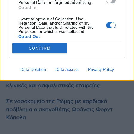
Συνήθως έχει χαμηλότερη περιεκτικότητα σε
Personal Data for Targeted Advertising.
Opted In
υδράργυρο από άλλες επιλογές όπως ο τόνος,
γεγονός που τον καθιστά ασφαλέστερη
I want to opt-out of Collection, Use,
Retention, Sale, and/or Sharing of my
επιλογή.
Personal Data that Is Unrelated with the
Purposes for which it was collected.
Opted Out
photo shutterstock
CONFIRM
Διαβάστε επίσης
Το 34% των δαπανών υγείας καλύπτεται από
Data Deletion
Data Access
Privacy Policy
τα νοικοκυριά – Αύξηση κόστους σε ιδιωτικές
κλινικές και ασφαλιστικές εταιρείες
Σε νοσοκομείο της Ρώμης με καρδιακό
πρόβλημα ο σκηνοθέτης Φράνσις Φορντ
Κόπολα