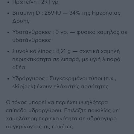
Πρωτεΐνη : 29,1 γρ.
Βιταμίνη D : 269 IU — 34% της Ημερήσιας
Δόσης
Υδατάνθρακες : 0 γρ. — φυσικά χαμηλός σε
υδατάνθρακες
Συνολικό λίπος : 8,21 g — σχετικά χαμηλή
περιεκτικότητα σε λιπαρά, με υγιή λιπαρά
οξέα
Υδράργυρος : Συγκεκριμένοι τύποι (π.χ.,
skipjack) έχουν ελάχιστες ποσότητες
Ο τόνος μπορεί να περιέχει υψηλότερα
επίπεδα υδραργύρου. Επιλέξτε ποικιλίες με
χαμηλότερη περιεκτικότητα σε υδράργυρο
συγκρίνοντας τις ετικέτες.