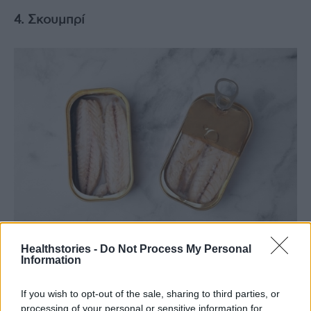
4. Σκουμπρί
Healthstories -
Do Not Process My Personal
Information
Το σκουμπρί είναι ένα λιγότερο γνωστό
διαμάντι ανάμεσα στα κονσερβοποιημένα
If you wish to opt-out of the sale, sharing to third parties, or
ψάρια.
processing of your personal or sensitive information for