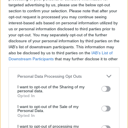
targeted advertising by us, please use the below opt-out
Διατροφικά οφέλη (100 γρ.)
section to confirm your selection. Please note that after your
opt-out request is processed you may continue seeing
interest-based ads based on personal information utilized by
Πρωτεΐνη : 23,2 γρ.
us or personal information disclosed to third parties prior to
your opt-out. You may separately opt-out of the further
Ωμέγα-3 : 1.230 mg συνολικά
disclosure of your personal information by third parties on the
Βιταμίνη D : 292 IU — 36% της Ημερήσιας
IAB’s list of downstream participants. This information may
also be disclosed by us to third parties on the
IAB’s List of
Δόσης
Downstream Participants
that may further disclose it to other
Βιταμίνη Β12 : 6,94 mcg — 289% της
third parties.
Ημερήσιας Δόσης
Personal Data Processing Opt Outs
Υδράργυρος : Φυσικά χαμηλότερος από ό,τι
I want to opt-out of the Sharing of my
σε μεγαλύτερα ψάρια
personal data.
Opted In
Το σκουμπρί προσφέρει πολλά οφέλη για την
I want to opt-out of the Sale of my
Personal Data.
καρδιά, παρόμοια με τον σολομό και τις
Opted In
σαρδέλες.
I want to opt-out of processing my