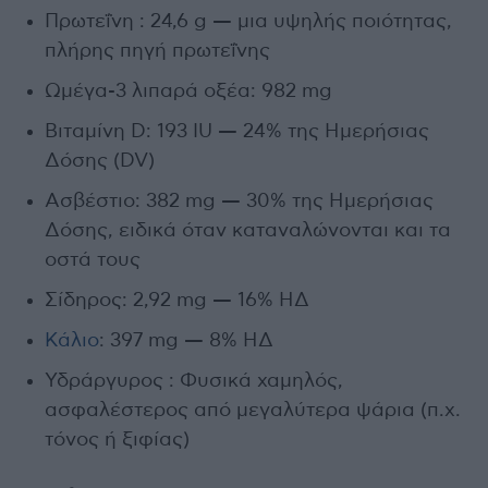
Πρωτεΐνη : 24,6 g — μια υψηλής ποιότητας,
πλήρης πηγή πρωτεΐνης
Ωμέγα-3 λιπαρά οξέα: 982 mg
Βιταμίνη D: 193 IU — 24% της Ημερήσιας
Δόσης (DV)
Ασβέστιο: 382 mg — 30% της Ημερήσιας
Δόσης, ειδικά όταν καταναλώνονται και τα
οστά τους
Σίδηρος: 2,92 mg — 16% ΗΔ
Κάλιο
: 397 mg — 8% ΗΔ
Υδράργυρος : Φυσικά χαμηλός,
ασφαλέστερος από μεγαλύτερα ψάρια (π.χ.
τόνος ή ξιφίας)