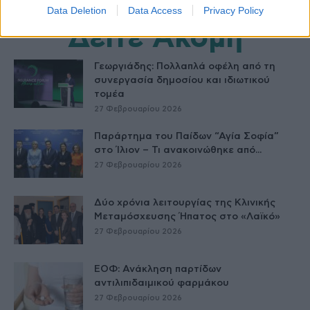
Data Deletion
Data Access
Privacy Policy
Δείτε Ακόμη
Γεωργιάδης: Πολλαπλά οφέλη από τη
συνεργασία δημοσίου και ιδιωτικού
τομέα
27 Φεβρουαρίου 2026
Παράρτημα του Παίδων “Αγία Σοφία”
στο Ίλιον – Τι ανακοινώθηκε από...
27 Φεβρουαρίου 2026
Δύο χρόνια λειτουργίας της Κλινικής
Μεταμόσχευσης Ήπατος στο «Λαϊκό»
27 Φεβρουαρίου 2026
ΕΟΦ: Ανάκληση παρτίδων
αντιλιπιδαιμικού φαρμάκου
27 Φεβρουαρίου 2026