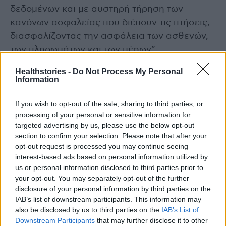
δεδομένων και με αυστηρή τήρηση των
κανόνων ασφαλείας που διέπουν τις πτήσεις,
διασφαλίζοντας την ασφάλεια των ασθενών,
των πληρωμάτων και των μέσων”.
Healthstories -
Do Not Process My Personal
Information
Διαβάστε επίσης
If you wish to opt-out of the sale, sharing to third parties, or
processing of your personal or sensitive information for
Πώς τα αυτοάνοσα νοσήματα επηρεάζουν την
targeted advertising by us, please use the below opt-out
section to confirm your selection. Please note that after your
εξωσωματική γονιμοποίηση
opt-out request is processed you may continue seeing
interest-based ads based on personal information utilized by
ΕΟΦ: Ανακαλείται παρτίδα γνωστού
us or personal information disclosed to third parties prior to
your opt-out. You may separately opt-out of the further
αντιβιοτικού για λοιμώξεις δέρματος
disclosure of your personal information by third parties on the
IAB’s list of downstream participants. This information may
also be disclosed by us to third parties on the
IAB’s List of
Downstream Participants
that may further disclose it to other