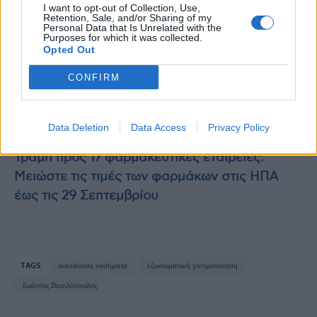
I want to opt-out of Collection, Use,
photo shutterstock
Retention, Sale, and/or Sharing of my
Personal Data that Is Unrelated with the
Purposes for which it was collected.
Opted Out
Διαβάστε επίσης
CONFIRM
Με νόσο του Lyme ο Τζάστιν Τίμπερλεϊκ – Τι
είναι η λοίμωξη που μεταδίδεται από τα
τσιμπούρια
Data Deletion
Data Access
Privacy Policy
Τραμπ προς 17 φαρμακευτικές εταιρείες:
Μειώστε τις τιμές των φαρμάκων στις ΗΠΑ
έως τις 29 Σεπτεμβρίου
TAGS
αυτοάνοσα νοσήματα
εξωσωματική γονιμοποίηση
Ιωάννης Βασιλόπουλος