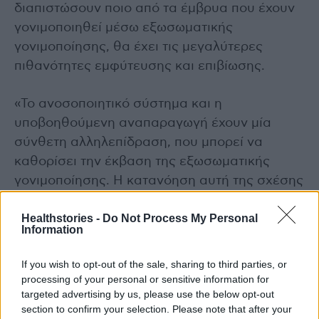
διαπιστώσουν ποιο από τα έμβρυα που έχουν
γονιμοποιηθεί μέσω εξωσωματικής
γονιμοποίησης, θα έχει τις μεγαλύτερες
πιθανότητες εμφύτευσης και επιβίωσης.
«Το ανοσοποιητικό σύστημα και η
υποβοηθούμενη αναπαραγωγή έχουν μία
σύνθετη αλληλεπίδραση, που μπορεί να
καθορίσει την έκβαση της εξωσωματικής
γονιμοποίησης. Η κατανόηση αυτή της σχέσης
και η χάραξη στρατηγικής των θεραπευτικών
Healthstories -
Do Not Process My Personal
παρεμβάσεων είναι το κλειδί για να επιτευχθεί
Information
και να εξελιχθεί μια υγιής εγκυμοσύνη, ακόμα
και σε δύσκολες καταστάσεις», καταλήγει ο κ.
If you wish to opt-out of the sale, sharing to third parties, or
Ι. Βασιλόπουλος.
processing of your personal or sensitive information for
targeted advertising by us, please use the below opt-out
section to confirm your selection. Please note that after your