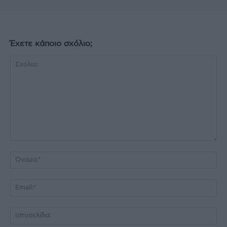
Έχετε κάποιο σχόλιο;
Σχόλιο:
Όν
Ema
Ισ