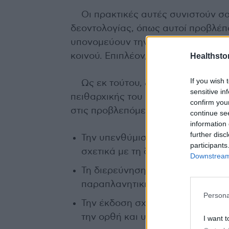
Οι πρακτικές αυτές συνιστούν σ
δεοντολογίας, όπως αυτοί προβλέπο
υπονομεύουν την αξιοπιστία του ια
Healthstor
κοινού. Επιπλέον, ενέχουν τον κί
If you wish 
Ως εκ τούτου, ζητούμε από τον Ι
sensitive in
πειθαρχικής του αρμοδιότητας, να ε
confirm you
στις προβλεπόμενες ενέργειες:
continue se
information 
further disc
Την υπενθύμιση προς όλους τους
participants
σχετικά με τη δεοντολογική προ
Downstream 
Τη διερεύνηση τυχόν πειθαρχικ
παραπλανητική ή μη τεκμηριωμέν
Persona
Την έκδοση σχετικής οδηγίας ή 
την ορθή και υπεύθυνη ιατρική 
I want t