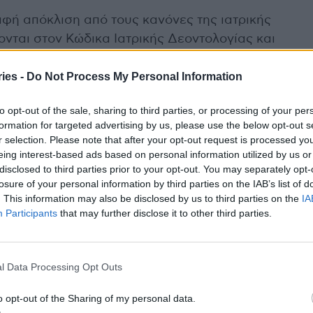
αφή απόκλιση από τους κανόνες της ιατρικής
νται στον Κώδικα Ιατρικής Δεοντολογίας και
τρικού επαγγέλματος και την εμπιστοσύνη του
ies -
Do Not Process My Personal Information
νδυνο να οδηγήσουν σε δαπανηρές επεμβάσεις.
to opt-out of the sale, sharing to third parties, or processing of your per
ατρικό Σύλλογο Αθηνών, στο πλαίσιο της
formation for targeted advertising by us, please use the below opt-out s
ξετάσει τις εν λόγω καταγγελίες και να προβεί
r selection. Please note that after your opt-out request is processed y
eing interest-based ads based on personal information utilized by us or
disclosed to third parties prior to your opt-out. You may separately opt-
losure of your personal information by third parties on the IAB’s list of
 ιατρούς της ειδικότητας των υποχρεώσεων τους
. This information may also be disclosed by us to third parties on the
IA
βολή των υπηρεσιών τους.
Participants
that may further disclose it to other third parties.
ών παραπτωμάτων όπου διαπιστωθεί
η ιατρική ενημέρωση.
l Data Processing Opt Outs
απόφασης προς τα μέλη σας που να διασφαλίζει
ενημέρωση του κοινού.
o opt-out of the Sharing of my personal data.