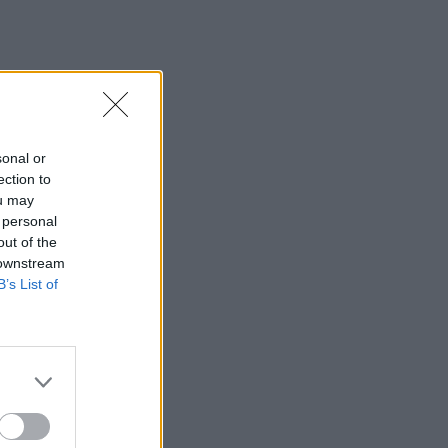
sonal or
ection to
ou may
 personal
out of the
 downstream
B’s List of