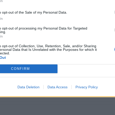
In
τρικού επαγγέλματος και της δημόσιας υγείας
ιστική παρέμβαση του Συλλόγου».
o opt-out of the Sale of my Personal Data.
In
to opt-out of processing my Personal Data for Targeted
ing.
In
o opt-out of Collection, Use, Retention, Sale, and/or Sharing
είες: Μειώστε τις τιμές των φαρμάκων στις ΗΠΑ
ersonal Data that Is Unrelated with the Purposes for which it
lected.
Out
CONFIRM
ωστούς μύθους για τον καφέ
Data Deletion
Data Access
Privacy Policy
καταγγελία
Ορθοπαιδικοό