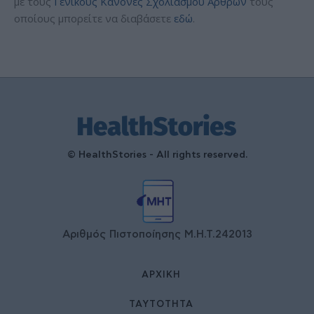
με τους
Γενικούς Κανόνες Σχολιασμού Άρθρων
τους
οποίους μπορείτε να διαβάσετε
εδώ
.
© HealthStories - All rights reserved.
Αριθμός Πιστοποίησης Μ.Η.Τ.242013
ΑΡΧΙΚΉ
ΤΑΥΤΌΤΗΤΑ