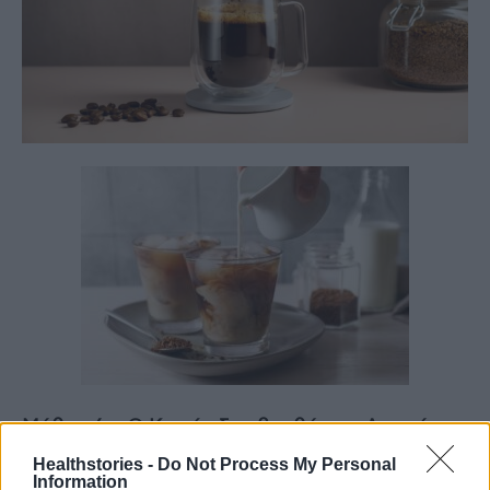
Μύθος 6: «Ο Καφές δεν βοηθά στη Διαχείριση
του Βάρους»
Healthstories -
Do Not Process My Personal
Information