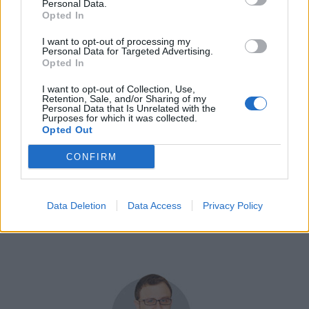
Personal Data.
Ο καφές – και ιδιαίτερα ο στιγμιαίος είναι ένα
Opted In
100% φυσικό ρόφημα, πλούσιο σε
αντιοξειδωτικά και χρήσιμες ιδιότητες για το
I want to opt-out of processing my
Personal Data for Targeted Advertising.
σώμα και το μυαλό. Ο στιγμιαίος καφές ειδικά
Opted In
προσφέρει: Απόλαυση, πρακτικότητα στην
I want to opt-out of Collection, Use,
προετοιμασία, ευκολία στον έλεγχο της
Retention, Sale, and/or Sharing of my
Personal Data that Is Unrelated with the
ποσότητας καφεΐνης και ασφαλή επιλογή για
Purposes for which it was collected.
Opted Out
τους περισσότερους ενήλικες. Αν γνωρίζεις
την αλήθεια πίσω από τους μύθους, μπορείς
CONFIRM
να απολαύσεις την αγαπημένη σου συνήθεια
χωρίς ενοχές – με απόλυτη ισορροπία και
Data Deletion
Data Access
Privacy Policy
γνώση.