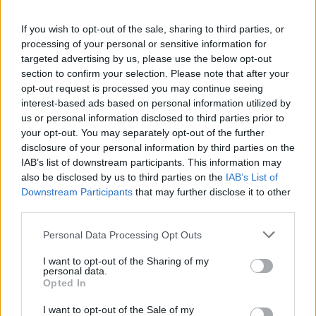
Η αλήθεια:
Ο καφές, όταν καταναλώνεται
If you wish to opt-out of the sale, sharing to third parties, or
χωρίς ζάχαρη ή θερμιδογόνα πρόσθετα (π.χ.
processing of your personal or sensitive information for
ζάχαρη, γάλα), δεν περιέχει θερμίδες.
targeted advertising by us, please use the below opt-out
Παράλληλα, η καφεΐνη έχει ήπια
section to confirm your selection. Please note that after your
opt-out request is processed you may continue seeing
θερμογενετική δράση, που σημαίνει ότι μπορεί
interest-based ads based on personal information utilized by
να ενισχύσει παροδικά τον βασικό μεταβολικό
us or personal information disclosed to third parties prior to
ρυθμό. Επιπλέον, έχει φανεί πως μπορεί να
your opt-out. You may separately opt-out of the further
disclosure of your personal information by third parties on the
μειώσει το αίσθημα της πείνας σε σύντομο
IAB’s list of downstream participants. This information may
χρονικό διάστημα, υποστηρίζοντας έτσι την
also be disclosed by us to third parties on the
IAB’s List of
προσπάθεια ελέγχου της ενεργειακής
Downstream Participants
that may further disclose it to other
πρόσληψης. Εννοείται, βέβαια, ότι ο καφές
third parties.
δεν αντικαθιστά τη σωστή διατροφή ή την
Personal Data Processing Opt Outs
άσκηση, αλλά μπορεί να αποτελέσει ένα
I want to opt-out of the Sharing of my
υποστηρικτικό εργαλείο σε ένα πρόγραμμα
personal data.
διαχείρισης βάρους.
Opted In
I want to opt-out of the Sale of my