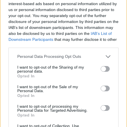
φοράμε πάντοτε προστατευτικά γυαλιά ηλίου,
interest-based ads based on personal information utilized by
όταν βρισκόμαστε σε υπαίθριους χώρους,
us or personal information disclosed to third parties prior to
your opt-out. You may separately opt-out of the further
τονίζει ο κ. Κανελλόπουλος.
disclosure of your personal information by third parties on the
IAB’s list of downstream participants. This information may
Αυτά πρέπει να τα προμηθευόμαστε από
also be disclosed by us to third parties on the
IAB’s List of
Downstream Participants
that may further disclose it to other
καταστήματα οπτικών, όπου θα
third parties.
ενημερωνόμαστε και για την προστασία που
παρέχουν (πρέπει να είναι 100% εναντίον της
Personal Data Processing Opt Outs
UVA και της UVB).
I want to opt-out of the Sharing of my
personal data.
Opted In
Πρέπει, επίσης, να είναι μεγάλα, ώστε να
καλύπτουν και περιμετρικά τα μάτια,
I want to opt-out of the Sale of my
Personal Data.
προστατεύοντάς τα και από την
Opted In
αντανακλώμενη υπεριώδη ακτινοβολία.
I want to opt-out of processing my
Personal Data for Targeted Advertising.
Opted In
Βεβαιωθείτε ότι και τα παιδιά σας θα φορούν
συνεχώς καπέλο και γυαλιά ηλίου στους
I want to opt-out of Collection, Use,