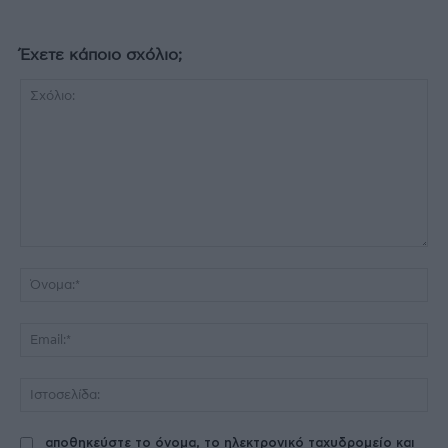
Έχετε κάποιο σχόλιο;
Σχόλιο:
Όν
Ema
Ισ
αποθηκεύστε το όνομα, το ηλεκτρονικό ταχυδρομείο και