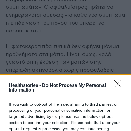
συμπτωμάτων. Ο οφθαλμίατρος πρέπει να
ενημερώνεται αμέσως για κάθε νέο σύμπτωμα
ή επιδείνωση του πόνου που μπορεί να
παρουσιαστεί.
Η φωτοκερατίτιδα τυπικά δεν αφήνει μόνιμα
προβλήματα στα μάτια. Είναι, όμως, καλά
γνωστό ότι η έκθεση των ματιών στην
υπεριώδη ακτινοβολία χωρίς προφυλάξεις
μπορεί μακροπρόθεσμα να οδηγήσει σε
Healthstories -
Do Not Process My Personal
παθολογίες που κυμαίνονται από πτερύγιο και
Information
ερύθημα έως καρκίνο στα βλέφαρα ή ακόμα
και στον αμφιβληστροειδή χιτώνα των ματιών
If you wish to opt-out of the sale, sharing to third parties, or
(μελάνωμα αμφιβληστροειδή).
processing of your personal or sensitive information for
targeted advertising by us, please use the below opt-out
section to confirm your selection. Please note that after your
Γι’ αυτόν τον λόγο είναι απαραίτητο να
opt-out request is processed you may continue seeing