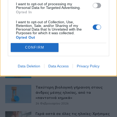
I want to opt-out of processing my
Personal Data for Targeted Advertising.
Opted In
I want to opt-out of Collection, Use,
Δείτε Ακόμη
Retention, Sale, and/or Sharing of my
Personal Data that Is Unrelated with the
Purposes for which it was collected.
Opted Out
9 πράγματα που δεν πρέπει να λέτε σε
έναν επισκέπτη
CONFIRM
27 Φεβρουαρίου 2026
Τατουάζ: Μπορεί να επηρεάσει μετά από
Data Deletion
Data Access
Privacy Policy
καιρό τα μάτια και την...
27 Φεβρουαρίου 2026
Ταχύτερη βιολογική γήρανση στους
άνδρες μέσης ηλικίας, από τα
«παντοτινά χημικά»
26 Φεβρουαρίου 2026
Γερά οστά σε όλες τις ηλικίες: Χρήσιμες