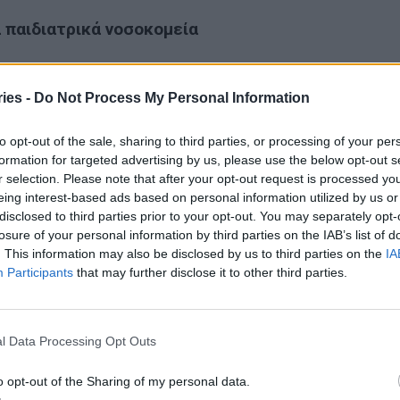
α παιδιατρικά νοσοκομεία
 αξιολόγηση και στα ΤΕΠ και στα παιδιατρικά
ies -
Do Not Process My Personal Information
υς ασθενείς, ωστόσο, από τον Οκτώβριο 2025 η
to opt-out of the sale, sharing to third parties, or processing of your per
θεί:
formation for targeted advertising by us, please use the below opt-out s
r selection. Please note that after your opt-out request is processed y
τικών (ΤΕΠ)
eing interest-based ads based on personal information utilized by us or
disclosed to third parties prior to your opt-out. You may separately opt-
losure of your personal information by third parties on the IAB’s list of
. This information may also be disclosed by us to third parties on the
IA
Participants
that may further disclose it to other third parties.
νώνονται οι βαθμολογίες των νοσοκομείων»
κάθε μήνα θα δημοσιεύονται τα σκορ
l Data Processing Opt Outs
Υπουργείο Υγείας θα επεξεργάζεται τα
ση της ποιότητας φροντίδας και την αναβάθμιση
o opt-out of the Sharing of my personal data.