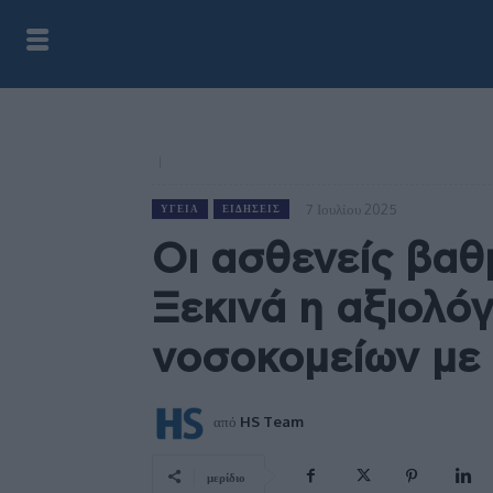
7 Ιουλίου 2025
ΥΓΕΊΑ
ΕΙΔΉΣΕΙΣ
Οι ασθενείς βαθ
Ξεκινά η αξιολό
νοσοκομείων με
από
HS Team
μερίδιο