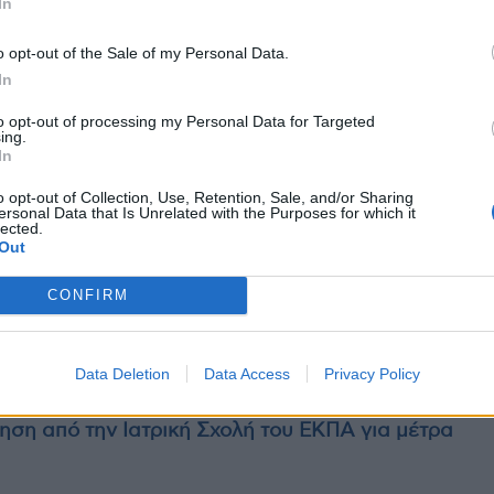
In
o opt-out of the Sale of my Personal Data.
όχι, ώστε να γίνονται παρεμβάσεις εκεί που
In
ας, Άδωνις Γεωργιάδης.
to opt-out of processing my Personal Data for Targeted
ing.
In
o opt-out of Collection, Use, Retention, Sale, and/or Sharing
ersonal Data that Is Unrelated with the Purposes for which it
lected.
Out
μείων: Θα κάνω εφόδους και η αξιολόγηση θα
CONFIRM
των μεγάλων νοσοκομείων έχουν πληρότητα σχεδόν
Data Deletion
Data Access
Privacy Policy
ηση από την Ιατρική Σχολή του ΕΚΠΑ για μέτρα