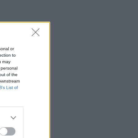
sonal or
ection to
ou may
 personal
out of the
 downstream
B’s List of