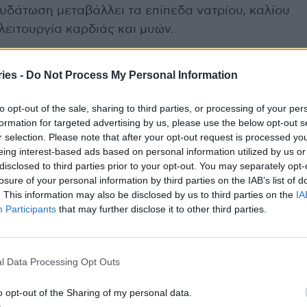
δάτωση μεταβάλλει τα επίπεδα νατρίου, καλίου
λειτουργία καρδιάς και μυών.
 Η υπερθερμία ενεργοποιεί κυτταρικές βλάβες και
οκαλώντας συστηματική φλεγμονώδη αντίδραση.
ies -
Do Not Process My Personal Information
υπόταση και η διαταραχή της μικροκυκλοφορίας
to opt-out of the sale, sharing to third parties, or processing of your per
κών οργάνων όπως ο εγκέφαλος και η καρδιά,
formation for targeted advertising by us, please use the below opt-out s
.
r selection. Please note that after your opt-out request is processed y
eing interest-based ads based on personal information utilized by us or
disclosed to third parties prior to your opt-out. You may separately opt-
ις της θερμικής καταπόνησης
losure of your personal information by third parties on the IAB’s list of
. This information may also be disclosed by us to third parties on the
IA
ισμό μπορεί να κυμαίνεται από ήπια συμπτώματα
Participants
that may further disclose it to other third parties.
α τη ζωή:
ση, ταχυκαρδία, μυϊκές κράμπες, αυξημένη
l Data Processing Opt Outs
o opt-out of the Sharing of my personal data.
ση με υψηλό πυρετό (>40°C), σύγχυση,