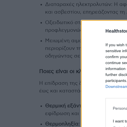
Διαταραχές ηλεκτρολυτών: Η αφυ
και ασβεστίου, επηρεάζοντας τη 
Οξειδωτικό στρες και φλεγμονή:
προφλεγμονώδεις κυτοκίνες, πρ
Healthstor
Μειωμένη αιμάτωση οργάνων: Η 
If you wish 
περιορίζουν την οξυγόνωση ζωτι
sensitive in
οδηγώντας σε ισχαιμικές βλάβες
confirm you
continue se
information 
Ποιες είναι οι κλινικές εκδηλώσε
further disc
participants
Η επίδραση της ζέστης στον οργαν
Downstream 
έως και καταστάσεις απειλητικές γι
Θερμική εξάντληση:
Έντονη κόπω
Persona
εφίδρωση και πιθανή λιποθυμία.
I want t
Θερμοπληξία:
Επείγουσα κατάστα