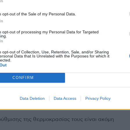
In
. Χωρίς άμεση αντιμετώπιση, μπορεί να
άρκεια.
o opt-out of the Sale of my Personal Data.
In
 ζέστη επιδεινώνει καρδιακά, αναπνευστικά και
ον κίνδυνο επειγόντων περιστατικών.
to opt-out of processing my Personal Data for Targeted
ing.
In
Σε βαριές περιπτώσεις, εμφανίζονται
νέκρωση του ήπατος.
o opt-out of Collection, Use, Retention, Sale, and/or Sharing
ersonal Data that Is Unrelated with the Purposes for which it
lected.
Out
από τον καύσωνα
ιδιαίτερα ευάλωτες στις επιπτώσεις της
CONFIRM
Data Deletion
Data Access
Privacy Policy
νότητα θερμορύθμισης και ενδέχεται να μην
 ρύθμισης της θερμοκρασίας τους είναι ακόμη