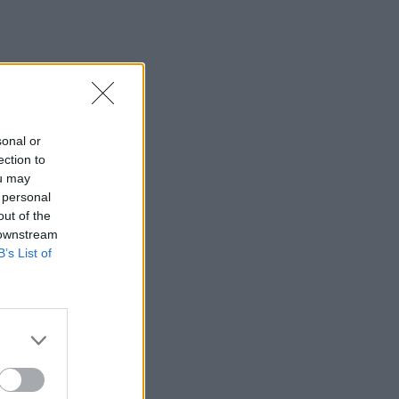
sonal or
ection to
ou may
 personal
out of the
 downstream
B’s List of