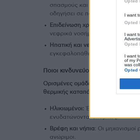
Opted 
σπασμούς και απουσία εφίδρωσης
οδηγήσει σε πολυοργανική ανεπ
I want t
Opted 
Επιδείνωση χρόνιων παθήσεων:
Η
νεφρικά νοσήματα, αυξάνοντας τ
I want 
Advertis
Opted 
Ηπατική και νευρολογική βλάβη:
εγκεφαλοπάθεια, κώμα ή ιστική 
I want t
of my P
was col
Opted 
Ποιοι κινδυνεύουν περισσότερο 
Ορισμένες ομάδες πληθυσμού είναι 
θερμικής καταπόνησης:
Ηλικιωμένοι:
Έχουν μειωμένη ικα
ενυδατώνονται επαρκώς.
Βρέφη και νήπια
: Οι μηχανισμοί
ανώριμοι.