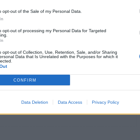
o opt-out of the Sale of my Personal Data.
ίζονται με υπογονιμότητα και καρκίνο
In
to opt-out of processing my Personal Data for Targeted
ξεργασμένα τρόφιμα ενδέχεται να συσσωρεύονται
ing.
In
o opt-out of Collection, Use, Retention, Sale, and/or Sharing
ersonal Data that Is Unrelated with the Purposes for which it
lected.
Out
μικροπλαστικά και ήπαρ
νανοπλαστικά σωματίδια
CONFIRM
Data Deletion
Data Access
Privacy Policy