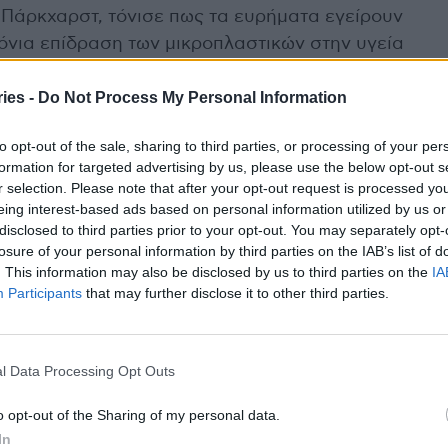
 Πάρκχαρστ, τόνισε πως τα ευρήματα εγείρουν
νια επίδραση των μικροπλαστικών στην υγεία
ην ανάγκη για περαιτέρω επιστημονική
ies -
Do Not Process My Personal Information
to opt-out of the sale, sharing to third parties, or processing of your per
έτες τους, αυτή τη φορά εξετάζοντας τον πιθανό
formation for targeted advertising by us, please use the below opt-out s
σε άλλους ιστούς και συστήματα του οργανισμού.
r selection. Please note that after your opt-out request is processed y
eing interest-based ads based on personal information utilized by us or
 να προστεθεί σε ένα συνεχώς αυξανόμενο πεδίο
disclosed to third parties prior to your opt-out. You may separately opt-
losure of your personal information by third parties on the IAB’s list of
 αλλά πιθανώς σοβαρές επιπτώσεις της
. This information may also be disclosed by us to third parties on the
IA
όσια υγεία
. Η διαπίστωση ότι μικροσκοπικά
Participants
that may further disclose it to other third parties.
μπορεί να επηρεάζουν τόσο κρίσιμες λειτουργίες
τική υγεία, αναδεικνύει την ανάγκη για πιο
ούς στη χρήση και απόρριψη πλαστικών υλικών
l Data Processing Opt Outs
o opt-out of the Sharing of my personal data.
In