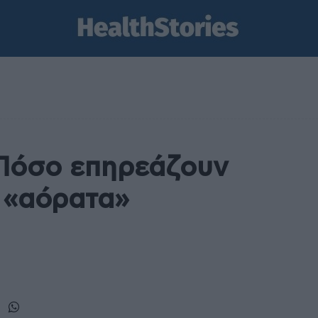
 Πόσο επηρεάζουν
α «αόρατα»