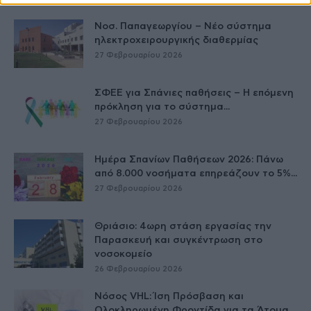
Νοσ. Παπαγεωργίου – Νέο σύστημα
ηλεκτροχειρουργικής διαθερμίας
27 Φεβρουαρίου 2026
ΣΦΕΕ για Σπάνιες παθήσεις – Η επόμενη
πρόκληση για το σύστημα...
27 Φεβρουαρίου 2026
Ημέρα Σπανίων Παθήσεων 2026: Πάνω
από 8.000 νοσήματα επηρεάζουν το 5%...
27 Φεβρουαρίου 2026
Θριάσιο: 4ωρη στάση εργασίας την
Παρασκευή και συγκέντρωση στο
νοσοκομείο
26 Φεβρουαρίου 2026
Νόσος VHL: Ίση Πρόσβαση και
Ολοκληρωμένη Φροντίδα για τα Άτομα