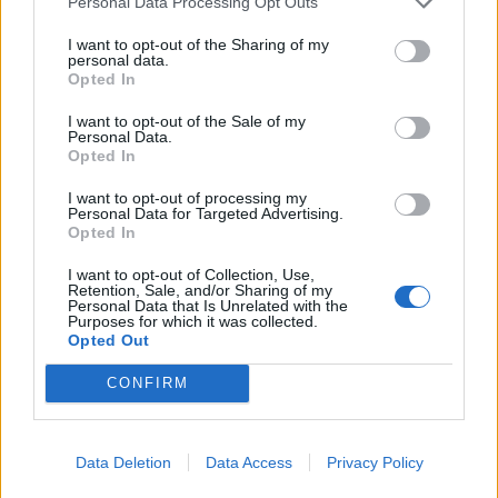
Γεωργιάδης: Πολλαπλά οφέλη από τη
Personal Data Processing Opt Outs
συνεργασία δημοσίου και ιδιωτικού
I want to opt-out of the Sharing of my
τομέα
personal data.
27 Φεβρουαρίου 2026
Opted In
Παράρτημα του Παίδων “Αγία Σοφία”
I want to opt-out of the Sale of my
Personal Data.
στο Ίλιον – Τι ανακοινώθηκε από...
Opted In
27 Φεβρουαρίου 2026
I want to opt-out of processing my
Personal Data for Targeted Advertising.
Δύο χρόνια λειτουργίας της Κλινικής
Opted In
Μεταμόσχευσης Ήπατος στο «Λαϊκό»
27 Φεβρουαρίου 2026
I want to opt-out of Collection, Use,
Retention, Sale, and/or Sharing of my
Personal Data that Is Unrelated with the
Purposes for which it was collected.
ΕΟΦ: Ανάκληση παρτίδων
Opted Out
αντιλιπιδαιμικού φαρμάκου
27 Φεβρουαρίου 2026
CONFIRM
Έρπης Ζωστήρας: 1 στους 3 ενήλικες θα
νοσήσει
Data Deletion
Data Access
Privacy Policy
27 Φεβρουαρίου 2026