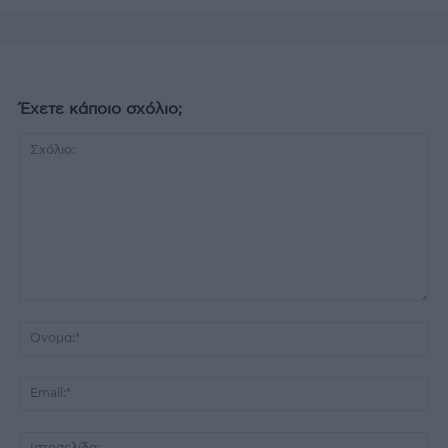
Έχετε κάποιο σχόλιο;
Σχόλιο:
Όν
Ema
Ισ