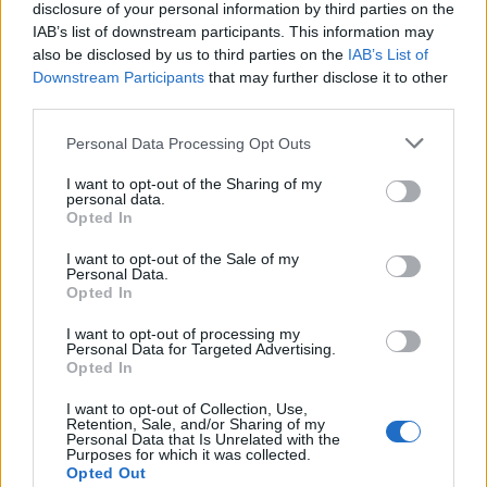
disclosure of your personal information by third parties on the
IAB’s list of downstream participants. This information may
also be disclosed by us to third parties on the
IAB’s List of
Downstream Participants
that may further disclose it to other
third parties.
Personal Data Processing Opt Outs
I want to opt-out of the Sharing of my
personal data.
Opted In
Δείτε Ακόμη
I want to opt-out of the Sale of my
Personal Data.
Γεωργιάδης: Πολλαπλά οφέλη από τη
Opted In
συνεργασία δημοσίου και ιδιωτικού
τομέα
I want to opt-out of processing my
Personal Data for Targeted Advertising.
27 Φεβρουαρίου 2026
Opted In
Παράρτημα του Παίδων “Αγία Σοφία”
I want to opt-out of Collection, Use,
στο Ίλιον – Τι ανακοινώθηκε από...
Retention, Sale, and/or Sharing of my
Personal Data that Is Unrelated with the
27 Φεβρουαρίου 2026
Purposes for which it was collected.
Opted Out