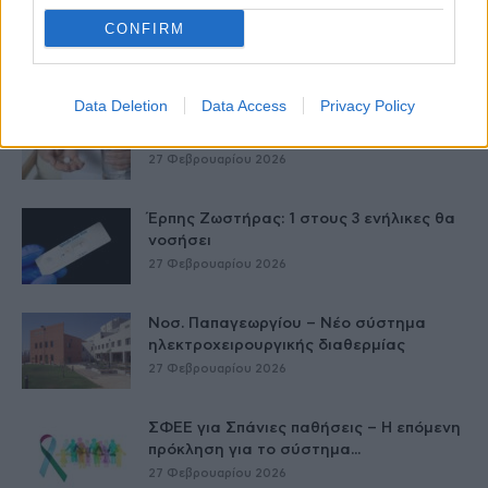
Δύο χρόνια λειτουργίας της Κλινικής
CONFIRM
Μεταμόσχευσης Ήπατος στο «Λαϊκό»
27 Φεβρουαρίου 2026
Data Deletion
Data Access
Privacy Policy
ΕΟΦ: Ανάκληση παρτίδων
αντιλιπιδαιμικού φαρμάκου
27 Φεβρουαρίου 2026
Έρπης Ζωστήρας: 1 στους 3 ενήλικες θα
νοσήσει
27 Φεβρουαρίου 2026
Νοσ. Παπαγεωργίου – Νέο σύστημα
ηλεκτροχειρουργικής διαθερμίας
27 Φεβρουαρίου 2026
ΣΦΕΕ για Σπάνιες παθήσεις – Η επόμενη
πρόκληση για το σύστημα...
27 Φεβρουαρίου 2026