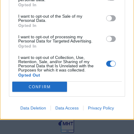
27 Φεβρουαρίου 2026
Opted In
I want to opt-out of the Sale of my
Personal Data.
Γεωργιάδης: Πολλαπλά οφέλη από
τη συνεργασία δημοσίου και
Opted In
ιδιωτικού τομέα
I want to opt-out of processing my
27 Φεβρουαρίου 2026
Personal Data for Targeted Advertising.
Opted In
I want to opt-out of Collection, Use,
Retention, Sale, and/or Sharing of my
Personal Data that Is Unrelated with the
Purposes for which it was collected.
Opted Out
CONFIRM
© HealthStories - All rights reserved.
Data Deletion
Data Access
Privacy Policy