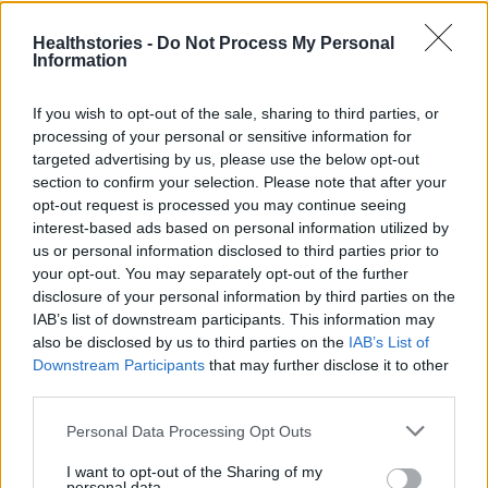
9 πράγματα που δεν πρέπει να
λέτε σε έναν επισκέπτη
Healthstories -
Do Not Process My Personal
27 Φεβρουαρίου 2026
Information
If you wish to opt-out of the sale, sharing to third parties, or
processing of your personal or sensitive information for
Πάνω από 100 μωρά έχουν
targeted advertising by us, please use the below opt-out
γεννηθεί μέσω εξωσωματικής, με
την υποστήριξη της Be-Live
section to confirm your selection. Please note that after your
opt-out request is processed you may continue seeing
27 Φεβρουαρίου 2026
interest-based ads based on personal information utilized by
us or personal information disclosed to third parties prior to
your opt-out. You may separately opt-out of the further
Μεταπροπονητική πείνα: Ο λόγος
disclosure of your personal information by third parties on the
που θέλεις να καταβροχθίσεις τα
IAB’s list of downstream participants. This information may
πάντα μετά την άσκηση
also be disclosed by us to third parties on the
IAB’s List of
27 Φεβρουαρίου 2026
Downstream Participants
that may further disclose it to other
third parties.
Ωρίων – Σπάνια νοσήματα
Personal Data Processing Opt Outs
συνδέονται με μνημεία που
διαμόρφωσαν την ιστορία και το
I want to opt-out of the Sharing of my
πνεύμα της χώρας μας
personal data.