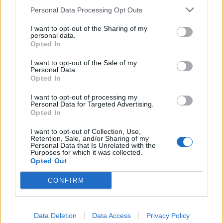
Personal Data Processing Opt Outs
1
2
I want to opt-out of the Sharing of my
personal data.
Opted In
Τελευταία Νέα
I want to opt-out of the Sale of my
Personal Data.
9 πράγματα που δεν πρέπει να
Opted In
λέτε σε έναν επισκέπτη
27 Φεβρουαρίου 2026
I want to opt-out of processing my
Personal Data for Targeted Advertising.
Opted In
I want to opt-out of Collection, Use,
Πάνω από 100 μωρά έχουν
Retention, Sale, and/or Sharing of my
Personal Data that Is Unrelated with the
γεννηθεί μέσω εξωσωματικής, με
Purposes for which it was collected.
την υποστήριξη της Be-Live
Opted Out
27 Φεβρουαρίου 2026
CONFIRM
Μεταπροπονητική πείνα: Ο λόγος
που θέλεις να καταβροχθίσεις τα
Data Deletion
Data Access
Privacy Policy
πάντα μετά την άσκηση