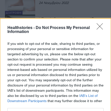
24 Νοεμβρίου 2022
ΔΙΑΤΡΟΦΉ
Υδατάνθρακες: Πώς ταιριάζουν
σε μια υγιεινή διατροφή
Healthstories -
Do Not Process My Personal
24 Οκτωβρίου 2022
Information
If you wish to opt-out of the sale, sharing to third parties, or
ΔΙΑΤΡΟΦΉ
processing of your personal or sensitive information for
Ινστιτούτο Prolepsis : Τα
μικρότερα παιδιά επιλέγουν την
targeted advertising by us, please use the below opt-out
υγιεινή διατροφή
section to confirm your selection. Please note that after your
18 Οκτωβρίου 2022
opt-out request is processed you may continue seeing
interest-based ads based on personal information utilized by
ΥΓΕΊΑ ΤΟΥ
ΠΑΙΔΙΟΎ
us or personal information disclosed to third parties prior to
Αυτή η διατροφική συνήθεια
your opt-out. You may separately opt-out of the further
μπορεί να μειώσει τον κίνδυνο
disclosure of your personal information by third parties on the
θανάτου κατά 27%
IAB’s list of downstream participants. This information may
18 Οκτωβρίου 2022
also be disclosed by us to third parties on the
IAB’s List of
Downstream Participants
that may further disclose it to other
ΔΙΑΤΡΟΦΉ
third parties.