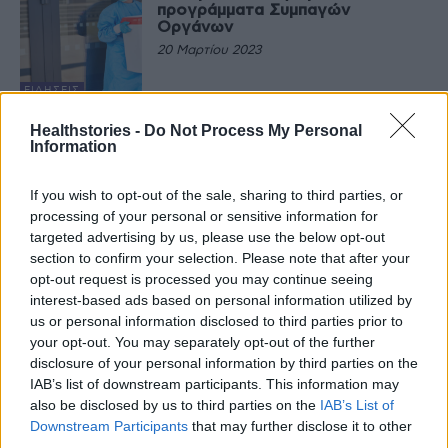
προγράμματα Συμπαγών
Οργάνων
20 Μαρτίου 2023
ΕΙΔΉΣΕΙΣ
ΕΟΜ: Αεροδιακομιδή 7χρονου
Healthstories -
Do Not Process My Personal
ασθενούς από το Ωνάσειο στη
Information
Ρώμη
23 Φεβρουαρίου 2023
If you wish to opt-out of the sale, sharing to third parties, or
ΙΣΤΟΡΊΕΣ ΥΓΕΊΑΣ
processing of your personal or sensitive information for
targeted advertising by us, please use the below opt-out
Ωνάσειο – Μεταμόσχευση
καρδιάς σε νεαρή γυναίκα που
section to confirm your selection. Please note that after your
ζούσε με μηχανική υποστήριξη
opt-out request is processed you may continue seeing
εδώ και 18 μήνες
interest-based ads based on personal information utilized by
20 Απριλίου 2022
us or personal information disclosed to third parties prior to
ΕΙΔΉΣΕΙΣ
your opt-out. You may separately opt-out of the further
Ωνάσειο : Επιτυχημένη
disclosure of your personal information by third parties on the
κρυοκατάλυση σε 9 ασθενείς με
IAB’s list of downstream participants. This information may
κολπική μαρμαρυγή
also be disclosed by us to third parties on the
IAB’s List of
12 Ιουλίου 2021
Downstream Participants
that may further disclose it to other
third parties.