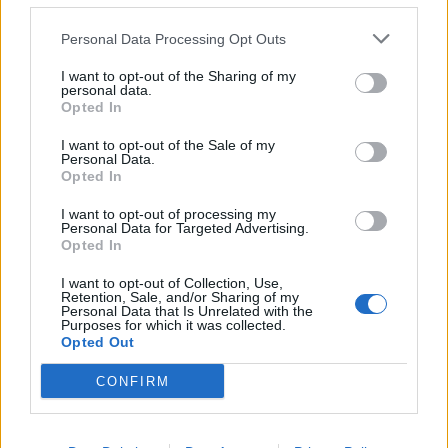
ΥΓΕΊΑ
Personal Data Processing Opt Outs
1
2
I want to opt-out of the Sharing of my
personal data.
Opted In
Τελευταία Νέα
I want to opt-out of the Sale of my
Personal Data.
Opted In
9 πράγματα που δεν πρέπει να
λέτε σε έναν επισκέπτη
I want to opt-out of processing my
27 Φεβρουαρίου 2026
Personal Data for Targeted Advertising.
Opted In
I want to opt-out of Collection, Use,
Retention, Sale, and/or Sharing of my
Personal Data that Is Unrelated with the
Πάνω από 100 μωρά έχουν
Purposes for which it was collected.
γεννηθεί μέσω εξωσωματικής, με
Opted Out
την υποστήριξη της Be-Live
27 Φεβρουαρίου 2026
CONFIRM
Μεταπροπονητική πείνα: Ο λόγος