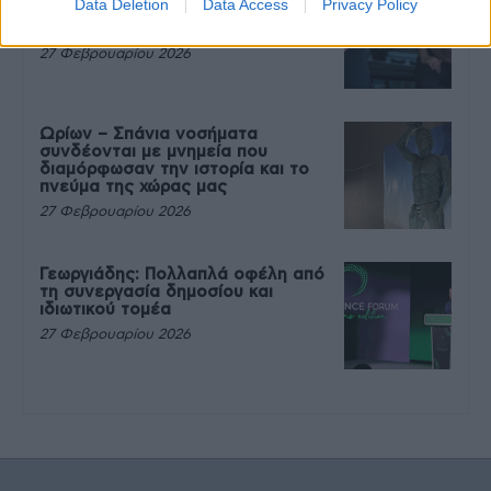
Data Deletion
Data Access
Privacy Policy
που θέλεις να καταβροχθίσεις τα
πάντα μετά την άσκηση
27 Φεβρουαρίου 2026
Ωρίων – Σπάνια νοσήματα
συνδέονται με μνημεία που
διαμόρφωσαν την ιστορία και το
πνεύμα της χώρας μας
27 Φεβρουαρίου 2026
Γεωργιάδης: Πολλαπλά οφέλη από
τη συνεργασία δημοσίου και
ιδιωτικού τομέα
27 Φεβρουαρίου 2026