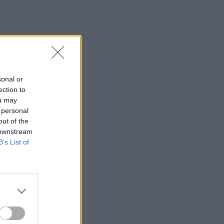
sonal or
ection to
ou may
 personal
out of the
 downstream
B’s List of