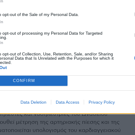
In
 και ευαισθητοποίησης με την ονομασία
ι”, γιατί ο έλεγχος είναι ο πλέον σημαντικός
o opt-out of the Sale of my Personal Data.
In
to opt-out of processing my Personal Data for Targeted
η οποία παρέχει τη δυνατότητα εκτίμησης -σε όσες
ing.
In
υ να προσβληθούν από καρδιαγγειακή νόσο. Η
ου μεγαλύτερου δυνατού αριθμού επισκεπτών και
o opt-out of Collection, Use, Retention, Sale, and/or Sharing
ersonal Data that Is Unrelated with the Purposes for which it
προστασία και τη βελτίωση της υγείας. Η
lected.
Out
το Ίδρυμα Ωνάση.
CONFIRM
δια. Αρχικά, λαμβάνεται ένα σύντομο ιστορικό
Data Deletion
Data Access
Privacy Policy
σηλευτές και νοσηλεύτριες του Ωνάσειου
ουθεί μέτρηση της αρτηριακής πίεσης και της
γματοποιείται υπολογισμός του καρδιαγγειακού