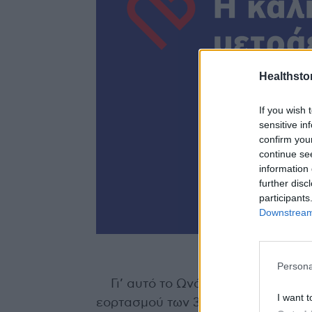
Healthstor
If you wish 
sensitive in
confirm you
continue se
information 
further disc
participants
Downstream 
Persona
Γι’ αυτό το Ωνάσειο Καρδιοχειρο
I want t
εορτασμού των 30 χρόνων λειτουργ