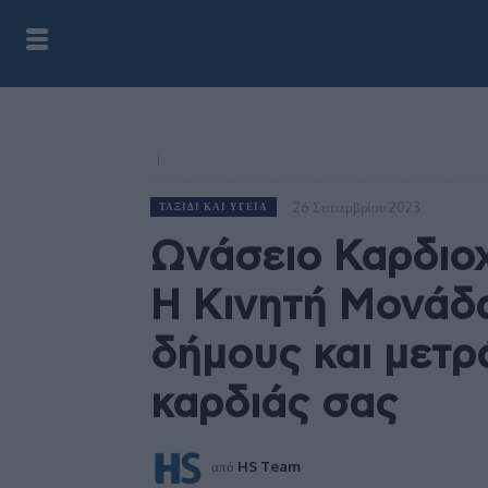
26 Σεπτεμβρίου 2023
ΤΑΞΊΔΙ ΚΑΙ ΥΓΕΊΑ
Ωνάσειο Καρδιοχ
Η Κινητή Μονάδα
δήμους και μετρ
καρδιάς σας
από
HS Team