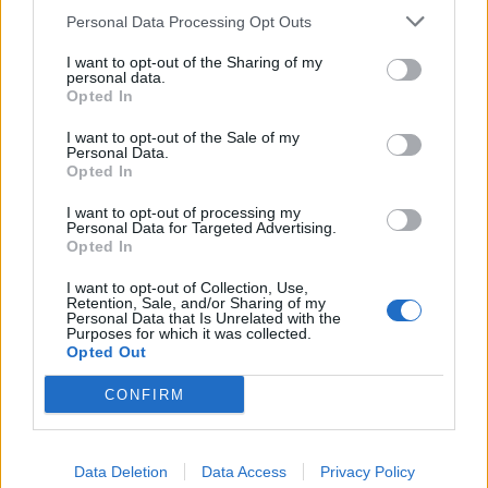
Personal Data Processing Opt Outs
1
2
3
I want to opt-out of the Sharing of my
personal data.
Opted In
Τελευταία Νέα
I want to opt-out of the Sale of my
Personal Data.
9 πράγματα που δεν πρέπει να
Opted In
λέτε σε έναν επισκέπτη
27 Φεβρουαρίου 2026
I want to opt-out of processing my
Personal Data for Targeted Advertising.
Opted In
I want to opt-out of Collection, Use,
Πάνω από 100 μωρά έχουν
Retention, Sale, and/or Sharing of my
Personal Data that Is Unrelated with the
γεννηθεί μέσω εξωσωματικής, με
Purposes for which it was collected.
την υποστήριξη της Be-Live
Opted Out
27 Φεβρουαρίου 2026
CONFIRM
Μεταπροπονητική πείνα: Ο λόγος
που θέλεις να καταβροχθίσεις τα
Data Deletion
Data Access
Privacy Policy
πάντα μετά την άσκηση