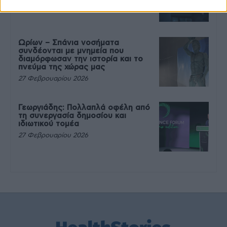
27 Φεβρουαρίου 2026
Ωρίων – Σπάνια νοσήματα
συνδέονται με μνημεία που
διαμόρφωσαν την ιστορία και το
πνεύμα της χώρας μας
27 Φεβρουαρίου 2026
Γεωργιάδης: Πολλαπλά οφέλη από
τη συνεργασία δημοσίου και
ιδιωτικού τομέα
27 Φεβρουαρίου 2026