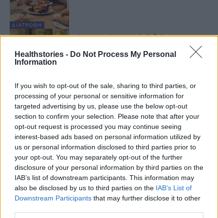
ΔΙΑΤΡΟΦΉ
Λαχανικά τουρσί: Ο λόγος που
πρέπει να προστεθούν στο πιάτο
Healthstories -
Do Not Process My Personal
σας
Information
5 Ιουνίου 2024
If you wish to opt-out of the sale, sharing to third parties, or
ΔΙΑΤΡΟΦΉ
processing of your personal or sensitive information for
Φυτικό ή αγελαδινό γάλα; Ποιο
είναι η καλύτερη επιλογή για την
targeted advertising by us, please use the below opt-out
υγεία
section to confirm your selection. Please note that after your
16 Απριλίου 2024
opt-out request is processed you may continue seeing
interest-based ads based on personal information utilized by
ΔΙΑΤΡΟΦΉ
us or personal information disclosed to third parties prior to
Παστό: Το παρεξηγημένο κρέας
your opt-out. You may separately opt-out of the further
με τα πλούσια διατροφικά οφέλη
disclosure of your personal information by third parties on the
6 Οκτωβρίου 2023
IAB’s list of downstream participants. This information may
also be disclosed by us to third parties on the
IAB’s List of
Downstream Participants
that may further disclose it to other
ΔΙΑΤΡΟΦΉ
third parties.