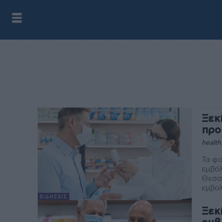
Ξεκ
προ
health
Τα φα
εμβόλ
Θεσσα
εμβολ
ΕΙΔΉΣΕΙΣ
Ξεκ