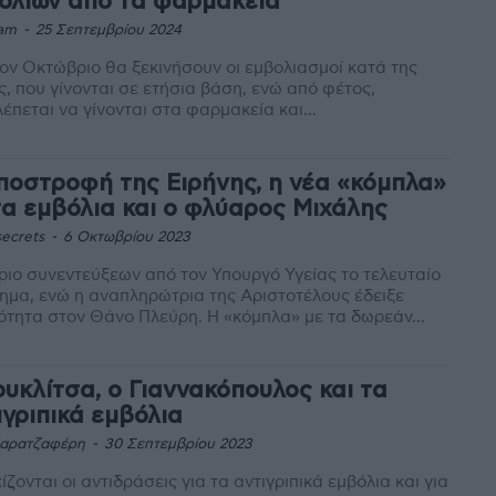
ολίων από τα φαρμακεία
am
-
25 Σεπτεμβρίου 2024
ον Οκτώβριο θα ξεκινήσουν οι εμβολιασμοί κατά της
ς, που γίνονται σε ετήσια βάση, ενώ από φέτος,
έπεται να γίνονται στα φαρμακεία και...
ποστροφή της Ειρήνης, η νέα «κόμπλα»
τα εμβόλια και ο φλύαρος Μιχάλης
ecrets
-
6 Οκτωβρίου 2023
ριο συνεντεύξεων από τον Υπουργό Υγείας το τελευταίο
ημα, ενώ η αναπληρώτρια της Αριστοτέλους έδειξε
τητα στον Θάνο Πλεύρη. Η «κόμπλα» με τα δωρεάν...
ουκλίτσα, ο Γιαννακόπουλος και τα
ιγριπικά εμβόλια
Καρατζαφέρη
-
30 Σεπτεμβρίου 2023
ίζονται οι αντιδράσεις για τα αντιγριπικά εμβόλια και για