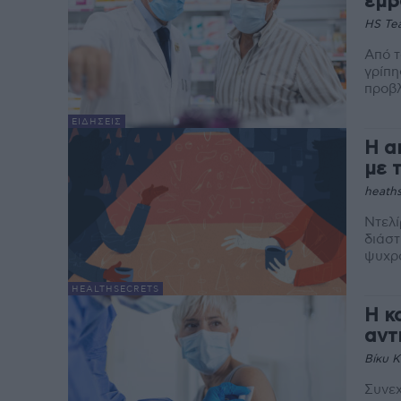
εμβ
HS Te
Από τ
γρίπη
προβλ
ΕΙΔΉΣΕΙΣ
Η α
με 
heaths
Ντελί
διάστ
ψυχρό
HEALTHSECRETS
Η κ
αντ
Βίκυ 
Συνεχ