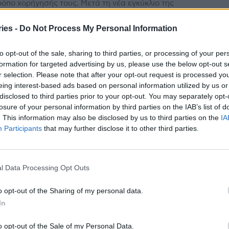
ρόπο χορήγησής τους. Μετά τη νέα εγκύκλιο της
ηρώτριας Υπουργού Υγείας Ειρήνης Αγαπηδάκη, η...
ies -
Do Not Process My Personal Information
λούμ με τα αντιγριπικά εμβόλια –
to opt-out of the sale, sharing to third parties, or processing of your per
ντηση του Υπ. Υγείας προς Δ.
formation for targeted advertising by us, please use the below opt-out s
ννακόπουλο και φαρμακοποιούς
r selection. Please note that after your opt-out request is processed y
Κομνηνού
-
29 Σεπτεμβρίου 2023
eing interest-based ads based on personal information utilized by us or
disclosed to third parties prior to your opt-out. You may separately opt-
ύμ με τα αντιγριπικά εμβόλια ενώ έντονες είναι οι
losure of your personal information by third parties on the IAB’s list of
ράσεις που έχει προκαλέσει η σχετική εγκύκλιος του
. This information may also be disclosed by us to third parties on the
IA
γείου Υγείας και το ποιοι και πότε...
Participants
that may further disclose it to other third parties.
 αντιγριπικά εμβόλια θα
λοφορήσουν φέτος – Τα 2
κλειστικά για τους άνω των 65 ετών
l Data Processing Opt Outs
stories
-
28 Σεπτεμβρίου 2023
o opt-out of the Sharing of my personal data.
ντιγριπικά εμβόλια θα κυκλοφορήσουν φέτος, όπως
In
ρεται σε εγκύκλιο με θέμα «Οδηγίες για την Εποχική
 2023-2024 - Αντιγριπικός Εμβολιασμός», της
ηρώτριας υπουργού...
o opt-out of the Sale of my Personal Data.