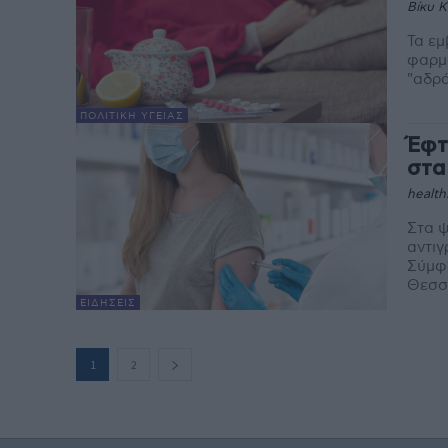
Βίκυ 
Τα εμ
φαρμα
"αδράν
ΠΟΛΙΤΙΚΉ ΥΓΕΊΑΣ
Έφτ
στα
health
Στα 
αντιγ
Σύμφ
Θεσσα
ΕΙΔΉΣΕΙΣ
1
2