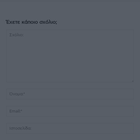
Έχετε κάποιο σχόλιο;
Σχόλιο:
Όν
Ema
Ισ