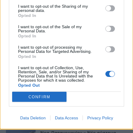
τομέα
I want to opt-out of the Sharing of my
27 Φεβρουαρίου 2026
personal data.
Opted In
Παράρτημα του Παίδων “Αγία Σοφία”
στο Ίλιον – Τι ανακοινώθηκε από...
I want to opt-out of the Sale of my
Personal Data.
27 Φεβρουαρίου 2026
Opted In
I want to opt-out of processing my
Δύο χρόνια λειτουργίας της Κλινικής
Personal Data for Targeted Advertising.
Μεταμόσχευσης Ήπατος στο «Λαϊκό»
Opted In
27 Φεβρουαρίου 2026
I want to opt-out of Collection, Use,
Retention, Sale, and/or Sharing of my
Personal Data that Is Unrelated with the
ΕΟΦ: Ανάκληση παρτίδων
Purposes for which it was collected.
αντιλιπιδαιμικού φαρμάκου
Opted Out
27 Φεβρουαρίου 2026
CONFIRM
Έρπης Ζωστήρας: 1 στους 3 ενήλικες θα
νοσήσει
27 Φεβρουαρίου 2026
Data Deletion
Data Access
Privacy Policy