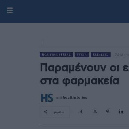
24 Μαρτ
ΠΟΛΙΤΙΚΉ ΥΓΕΊΑΣ
ΥΓΕΊΑ
ΕΙΔΉΣΕΙΣ
Παραμένουν οι 
στα φαρμακεία
από
healthstories
μερίδιο