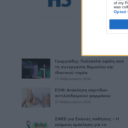
of my P
was col
Opted 
Γεωργιάδης: Πολλαπλά οφέλη από
τη συνεργασία δημοσίου και
ιδιωτικού τομέα
27 Φεβρουαρίου 2026
ΕΟΦ: Ανάκληση παρτίδων
αντιλιπιδαιμικού φαρμάκου
27 Φεβρουαρίου 2026
ΣΦΕΕ για Σπάνιες παθήσεις – Η
επόμενη πρόκληση για το