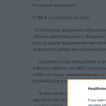
ληγμένων φαρμάκων.
Ο ΦΣΑ επισημαίνει τα εξής:
“Οι ελλείψεις φαρμάκων εξακολου
εδώ και αρκετούς μήνες. Φάρμακα
από τα ράφια φαρμακείων και να α
φαρμακεία μήπως και ανακαλύψου
Παράλληλα έχει σταματήσει η α
ειδικούς κάδους του ΙΦΕΤ που έχο
κάδοι να έχουν υπερχειλίσει και 
ανακύκλωση ή καταστροφή.
Healthstor
Τα δυο αυτά γεγονότα αποτελούν 
αρμόδιοι και το υπουργείο υγείας 
If you wish 
sensitive in