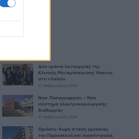
Δύο χρόνια λειτουργίας της
Κλινικής Μεταμόσχευσης Ήπατος
στο «Λαϊκό»
27 Φεβρουαρίου 2026
Νοσ. Παπαγεωργίου – Νέο
σύστημα ηλεκτροχειρουργικής
διαθερμίας
27 Φεβρουαρίου 2026
Θριάσιο: 4ωρη στάση εργασίας
την Παρασκευή και συγκέντρωση