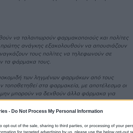
θούν να ταλαιπωρούν φαρμακοποιούς και πολίτες
 πρώτης ανάγκης εξακολουθούν να απουσιάζουν
ναγκάζουν τους πολίτες να τηλεφωνούν σε
ν τα φάρμακα τους.
ποκομιδή των ληγμένων φαρμάκων από τους
υν τοποθετηθεί στα φαρμακεία, με αποτέλεσμα οι
να μην μπορούν να δεχθούν άλλα φάρμακα για
ies -
Do Not Process My Personal Information
κίνδυνο για την δημόσια υγεία και καλούνται οι
να παρέμβουν άμεσα για επίλυση του
to opt-out of the sale, sharing to third parties, or processing of your per
formation for targeted advertising by us, please use the below opt-out s