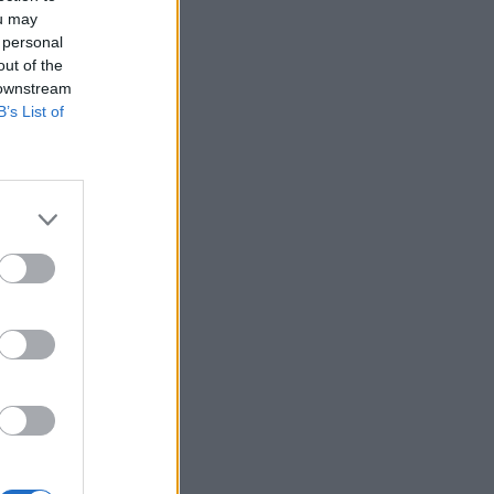
ou may
 personal
out of the
 downstream
B’s List of