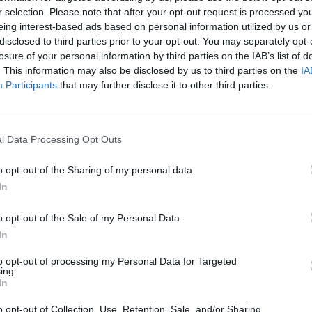
r selection. Please note that after your opt-out request is processed y
eing interest-based ads based on personal information utilized by us or
disclosed to third parties prior to your opt-out. You may separately opt-
losure of your personal information by third parties on the IAB’s list of
. This information may also be disclosed by us to third parties on the
IA
υμένη διατροφή – Βραβείο καινοτομίας σε Έλληνες
Participants
that may further disclose it to other third parties.
άγκελα”, πονοκέφαλος για Θεανώ
l Data Processing Opt Outs
ταση του Γενικού Δ/ντή Οικονομικών του ΕΟΠΥΥ
o opt-out of the Sharing of my personal data.
In
o opt-out of the Sale of my Personal Data.
ς φαρμάκων
Φαρμακευτικός Σύλλογος Αττικής
In
to opt-out of processing my Personal Data for Targeted
ing.
In
o opt-out of Collection, Use, Retention, Sale, and/or Sharing